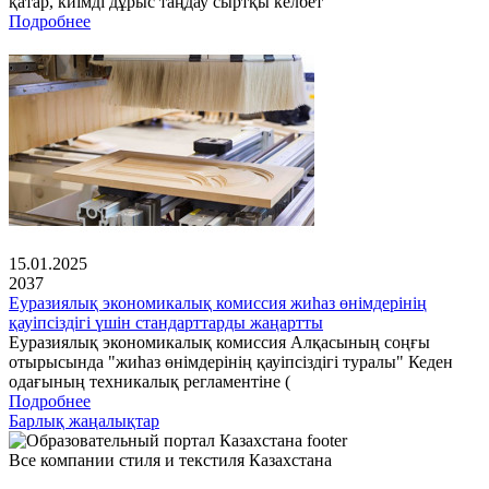
қатар, киімді дұрыс таңдау сыртқы келбет
Подробнее
15.01.2025
2037
Еуразиялық экономикалық комиссия жиһаз өнімдерінің
қауіпсіздігі үшін стандарттарды жаңартты
Еуразиялық экономикалық комиссия Алқасының соңғы
отырысында "жиһаз өнімдерінің қауіпсіздігі туралы" Кеден
одағының техникалық регламентіне (
Подробнее
Барлық жаңалықтар
Все компании стиля и текстиля Казахстана