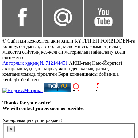
© Сайттың кез-келген ақпаратын КҮТІЛГЕН FORBIDDEN-ға
көшіру, сондай-ақ автордың келісімінсіз, коммерциялық
мақсатта сайттың кез-келген материалын пайдалану көзін
сілтемесіз.
Авторлық құқық № 712144451
АҚШ-тың Нью-Йорктегі
авторлық құқықты қорғау жөніндегі халықаралық
компаниясында тіркелген Берн конвенциясы бойынша
кепілдік берілген.
Thanks for your order!
We will contact you as soon as possible.
Хабарламаңыз үшін рақмет!
×