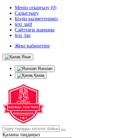
Менің отырғызу (0)
Салыстыру
Біздің қызметтеріміз
text_tarif
Сайттағы жарнама
text_faq
Жеке кабинетіне
Язык
Russian
Қазақ
Қаланы таңдаңыз