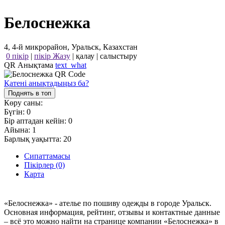
Белоснежка
4, 4-й микрорайон, Уральск, Казахстан
0 пікір
|
пікір Жазу
|
қалау
|
салыстыру
QR Анықтама
text_what
Қатені анықтадыңыз ба?
Поднять в топ
Көру саны:
Бүгін:
0
Бір аптадан кейін:
0
Айына:
1
Барлық уақытта:
20
Сипаттамасы
Пікірлер (0)
Карта
«Белоснежка» - ателье по пошиву одежды в городе Уральск.
Основная информация, рейтинг, отзывы и контактные данные
– всё это можно найти на странице компании «Белоснежка» в