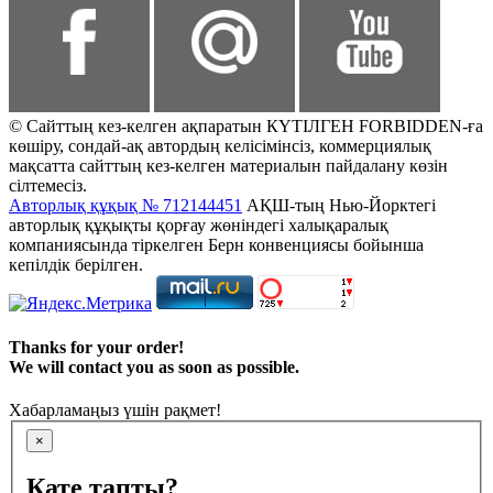
© Сайттың кез-келген ақпаратын КҮТІЛГЕН FORBIDDEN-ға
көшіру, сондай-ақ автордың келісімінсіз, коммерциялық
мақсатта сайттың кез-келген материалын пайдалану көзін
сілтемесіз.
Авторлық құқық № 712144451
АҚШ-тың Нью-Йорктегі
авторлық құқықты қорғау жөніндегі халықаралық
компаниясында тіркелген Берн конвенциясы бойынша
кепілдік берілген.
Thanks for your order!
We will contact you as soon as possible.
Хабарламаңыз үшін рақмет!
×
Қате тапты?