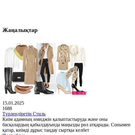
Жаңалықтар
15.01.2025
1688
Түрлендіретін Стиль
Киім адамның имиджін қалыптастыруда және оны
басқалардың қабылдауында маңызды рөл атқарады. Сонымен
қатар, киімді дұрыс таңдау сыртқы келбет