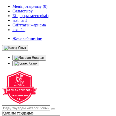
Менің отырғызу (0)
Салыстыру
Біздің қызметтеріміз
text_tarif
Сайттағы жарнама
text_faq
Жеке кабинетіне
Язык
Russian
Қазақ
Қаланы таңдаңыз