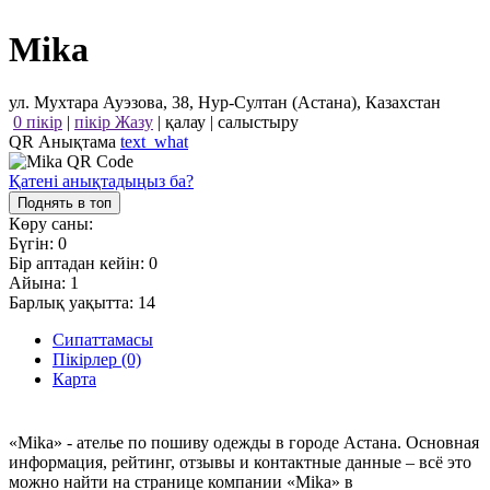
Mika
ул. Мухтара Ауэзова, 38, Нур-Султан (Астана), Казахстан
0 пікір
|
пікір Жазу
|
қалау
|
салыстыру
QR Анықтама
text_what
Қатені анықтадыңыз ба?
Поднять в топ
Көру саны:
Бүгін:
0
Бір аптадан кейін:
0
Айына:
1
Барлық уақытта:
14
Сипаттамасы
Пікірлер (0)
Карта
«Mika» - ателье по пошиву одежды в городе Астана. Основная
информация, рейтинг, отзывы и контактные данные – всё это
можно найти на странице компании «Mika» в