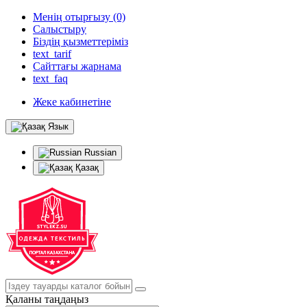
Менің отырғызу (0)
Салыстыру
Біздің қызметтеріміз
text_tarif
Сайттағы жарнама
text_faq
Жеке кабинетіне
Язык
Russian
Қазақ
Қаланы таңдаңыз