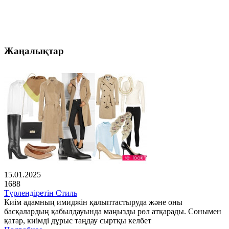
Жаңалықтар
15.01.2025
1688
Түрлендіретін Стиль
Киім адамның имиджін қалыптастыруда және оны
басқалардың қабылдауында маңызды рөл атқарады. Сонымен
қатар, киімді дұрыс таңдау сыртқы келбет