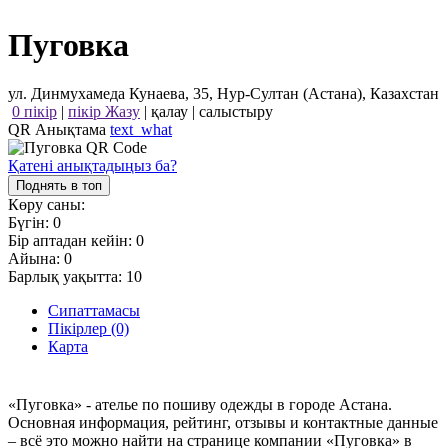
Пуговка
ул. Динмухамеда Кунаева, 35, Нур-Султан (Астана), Казахстан
0 пікір
|
пікір Жазу
|
қалау
|
салыстыру
QR Анықтама
text_what
Қатені анықтадыңыз ба?
Поднять в топ
Көру саны:
Бүгін:
0
Бір аптадан кейін:
0
Айына:
0
Барлық уақытта:
10
Сипаттамасы
Пікірлер (0)
Карта
«Пуговка» - ателье по пошиву одежды в городе Астана.
Основная информация, рейтинг, отзывы и контактные данные
– всё это можно найти на странице компании «Пуговка» в