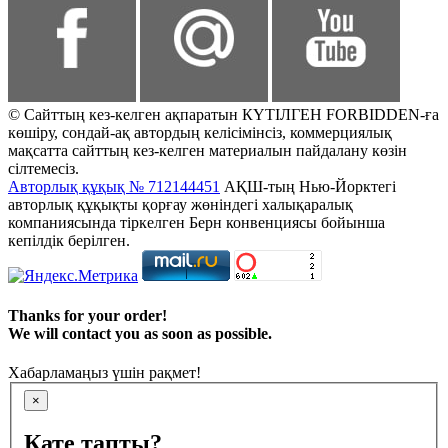
© Сайттың кез-келген ақпаратын КҮТІЛГЕН FORBIDDEN-ға
көшіру, сондай-ақ автордың келісімінсіз, коммерциялық
мақсатта сайттың кез-келген материалын пайдалану көзін
сілтемесіз.
Авторлық құқық № 712144451
АҚШ-тың Нью-Йорктегі
авторлық құқықты қорғау жөніндегі халықаралық
компаниясында тіркелген Берн конвенциясы бойынша
кепілдік берілген.
Thanks for your order!
We will contact you as soon as possible.
Хабарламаңыз үшін рақмет!
×
Қате тапты?