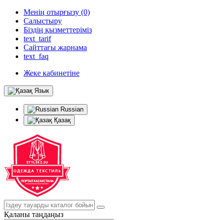
Менің отырғызу (0)
Салыстыру
Біздің қызметтеріміз
text_tarif
Сайттағы жарнама
text_faq
Жеке кабинетіне
Язык
Russian
Қазақ
Қаланы таңдаңыз