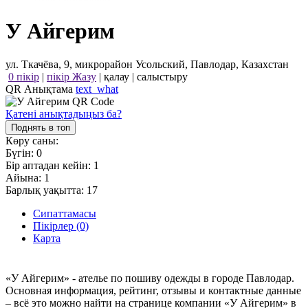
У Айгерим
ул. Ткачёва, 9, микрорайон Усольский, Павлодар, Казахстан
0 пікір
|
пікір Жазу
|
қалау
|
салыстыру
QR Анықтама
text_what
Қатені анықтадыңыз ба?
Поднять в топ
Көру саны:
Бүгін:
0
Бір аптадан кейін:
1
Айына:
1
Барлық уақытта:
17
Сипаттамасы
Пікірлер (0)
Карта
«У Айгерим» - ателье по пошиву одежды в городе Павлодар.
Основная информация, рейтинг, отзывы и контактные данные
– всё это можно найти на странице компании «У Айгерим» в