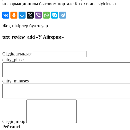
информационном бытовом портале Казахстана stylekz.su.
Жоқ пікірлер бұл тауар.
text_review_add «У Айгерим»
Сіздің атыңыз:
entry_pluses
entry_minuses
Сіздің пікір
Рейтингі