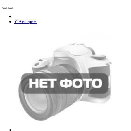
У Айгерим