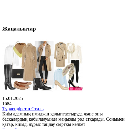
Жаңалықтар
15.01.2025
1684
Түрлендіретін Стиль
Киім адамның имиджін қалыптастыруда және оны
басқалардың қабылдауында маңызды рөл атқарады. Сонымен
қатар, киімді дұрыс таңдау сыртқы келбет