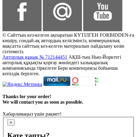
© Сайттың кез-келген ақпаратын КҮТІЛГЕН FORBIDDEN-ға
көшіру, сондай-ақ автордың келісімінсіз, коммерциялық
мақсатта сайттың кез-келген материалын пайдалану көзін
сілтемесіз.
Авторлық құқық № 712144451
АҚШ-тың Нью-Йорктегі
авторлық құқықты қорғау жөніндегі халықаралық
компаниясында тіркелген Берн конвенциясы бойынша
кепілдік берілген.
Thanks for your order!
We will contact you as soon as possible.
Хабарламаңыз үшін рақмет!
×
Қате тапты?