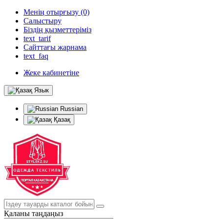
Менің отырғызу (0)
Салыстыру
Біздің қызметтеріміз
text_tarif
Сайттағы жарнама
text_faq
Жеке кабинетіне
Язык
Russian
Қазақ
Қаланы таңдаңыз