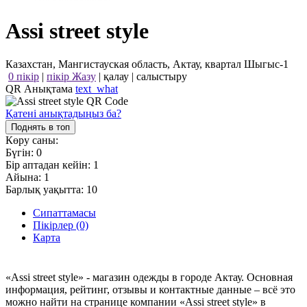
Assi street style
Казахстан, Мангистауская область, Актау, квартал Шыгыс-1
0 пікір
|
пікір Жазу
|
қалау
|
салыстыру
QR Анықтама
text_what
Қатені анықтадыңыз ба?
Поднять в топ
Көру саны:
Бүгін:
0
Бір аптадан кейін:
1
Айына:
1
Барлық уақытта:
10
Сипаттамасы
Пікірлер (0)
Карта
«Assi street style» - магазин одежды в городе Актау. Основная
информация, рейтинг, отзывы и контактные данные – всё это
можно найти на странице компании «Assi street style» в