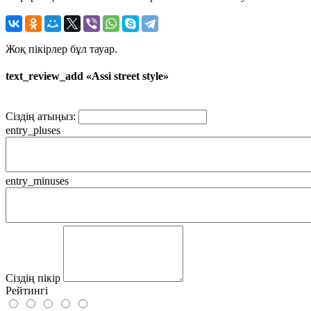
Жоқ пікірлер бұл тауар.
text_review_add «Assi street style»
Сіздің атыңыз:
entry_pluses
entry_minuses
Сіздің пікір
Рейтингі