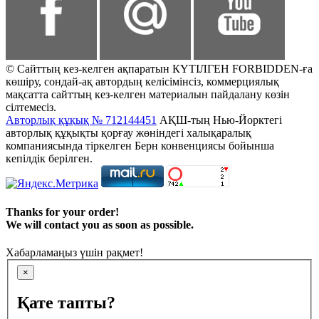
© Сайттың кез-келген ақпаратын КҮТІЛГЕН FORBIDDEN-ға
көшіру, сондай-ақ автордың келісімінсіз, коммерциялық
мақсатта сайттың кез-келген материалын пайдалану көзін
сілтемесіз.
Авторлық құқық № 712144451
АҚШ-тың Нью-Йорктегі
авторлық құқықты қорғау жөніндегі халықаралық
компаниясында тіркелген Берн конвенциясы бойынша
кепілдік берілген.
Thanks for your order!
We will contact you as soon as possible.
Хабарламаңыз үшін рақмет!
×
Қате тапты?