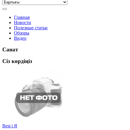
Главная
Новости
Полезные статьи
Обзоры
Видео
Санат
Сіз көрдіңіз
Best i Я