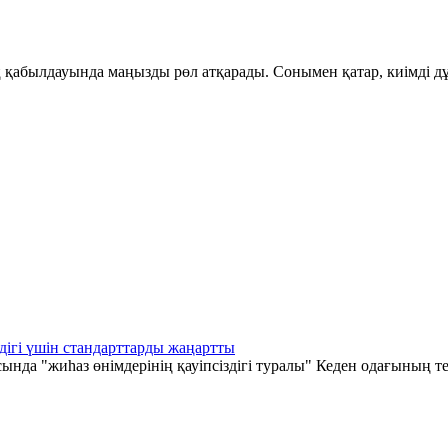
қабылдауында маңызды рөл атқарады. Сонымен қатар, киімді дұ
дігі үшін стандарттарды жаңартты
а "жиһаз өнімдерінің қауіпсіздігі туралы" Кеден одағының те