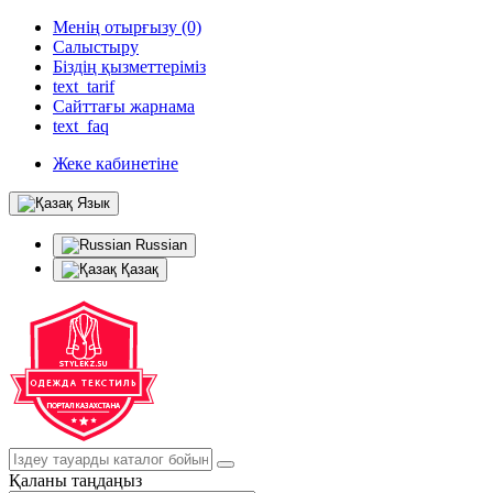
Менің отырғызу (0)
Салыстыру
Біздің қызметтеріміз
text_tarif
Сайттағы жарнама
text_faq
Жеке кабинетіне
Язык
Russian
Қазақ
Қаланы таңдаңыз