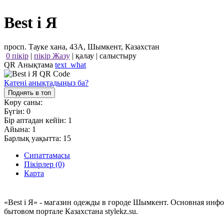
Best i Я
просп. Тауке хана, 43А, Шымкент, Казахстан
0 пікір
|
пікір Жазу
|
қалау
|
салыстыру
QR Анықтама
text_what
Қатені анықтадыңыз ба?
Поднять в топ
Көру саны:
Бүгін:
0
Бір аптадан кейін:
1
Айына:
1
Барлық уақытта:
15
Сипаттамасы
Пікірлер (0)
Карта
«Best i Я» - магазин одежды в городе Шымкент. Основная инф
бытовом портале Казахстана stylekz.su.