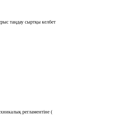
рыс таңдау сыртқы келбет
хникалық регламентіне (