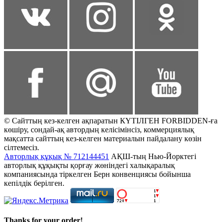
© Сайттың кез-келген ақпаратын КҮТІЛГЕН FORBIDDEN-ға
көшіру, сондай-ақ автордың келісімінсіз, коммерциялық
мақсатта сайттың кез-келген материалын пайдалану көзін
сілтемесіз.
Авторлық құқық № 712144451
АҚШ-тың Нью-Йорктегі
авторлық құқықты қорғау жөніндегі халықаралық
компаниясында тіркелген Берн конвенциясы бойынша
кепілдік берілген.
Thanks for your order!