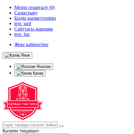
Менің отырғызу (0)
Салыстыру
Біздің қызметтеріміз
text_tarif
Сайттағы жарнама
text_faq
Жеке кабинетіне
Язык
Russian
Қазақ
Қаланы таңдаңыз