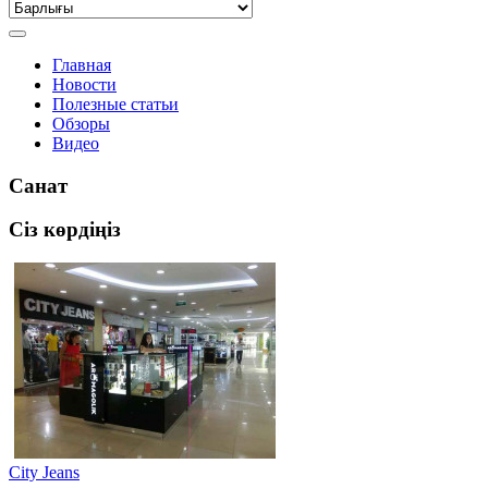
Главная
Новости
Полезные статьи
Обзоры
Видео
Санат
Сіз көрдіңіз
City Jeans