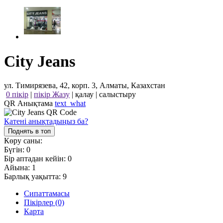
City Jeans
ул. Тимирязева, 42, корп. 3, Алматы, Казахстан
0 пікір
|
пікір Жазу
|
қалау
|
салыстыру
QR Анықтама
text_what
Қатені анықтадыңыз ба?
Поднять в топ
Көру саны:
Бүгін:
0
Бір аптадан кейін:
0
Айына:
1
Барлық уақытта:
9
Сипаттамасы
Пікірлер (0)
Карта