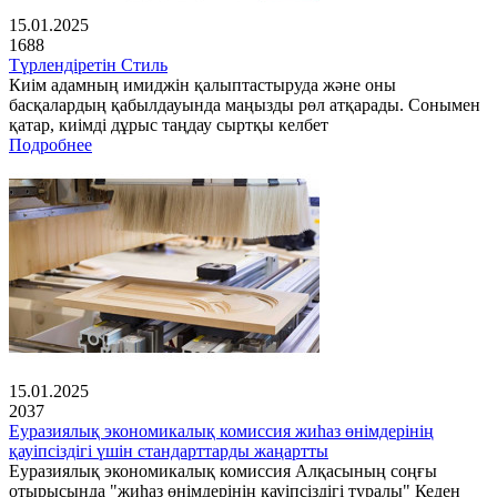
15.01.2025
1688
Түрлендіретін Стиль
Киім адамның имиджін қалыптастыруда және оны
басқалардың қабылдауында маңызды рөл атқарады. Сонымен
қатар, киімді дұрыс таңдау сыртқы келбет
Подробнее
15.01.2025
2037
Еуразиялық экономикалық комиссия жиһаз өнімдерінің
қауіпсіздігі үшін стандарттарды жаңартты
Еуразиялық экономикалық комиссия Алқасының соңғы
отырысында "жиһаз өнімдерінің қауіпсіздігі туралы" Кеден