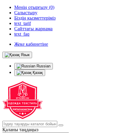
Менің отырғызу (0)
Салыстыру
Біздің қызметтеріміз
text_tarif
Сайттағы жарнама
text_faq
Жеке кабинетіне
Язык
Russian
Қазақ
Қаланы таңдаңыз