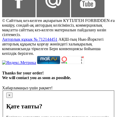
© Сайттың кез-келген ақпаратын КҮТІЛГЕН FORBIDDEN-ға
көшіру, сондай-ақ автордың келісімінсіз, коммерциялық
мақсатта сайттың кез-келген материалын пайдалану көзін
сілтемесіз.
Авторлық құқық № 712144451
АҚШ-тың Нью-Йорктегі
авторлық құқықты қорғау жөніндегі халықаралық
компаниясында тіркелген Берн конвенциясы бойынша
кепілдік берілген.
Thanks for your order!
We will contact you as soon as possible.
Хабарламаңыз үшін рақмет!
×
Қате тапты?