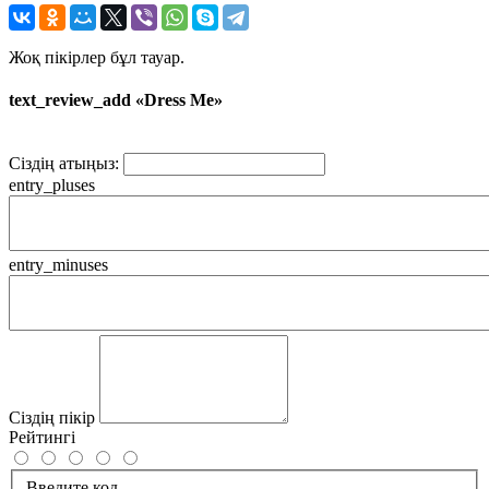
Жоқ пікірлер бұл тауар.
text_review_add «Dress Me»
Сіздің атыңыз:
entry_pluses
entry_minuses
Сіздің пікір
Рейтингі
Введите код