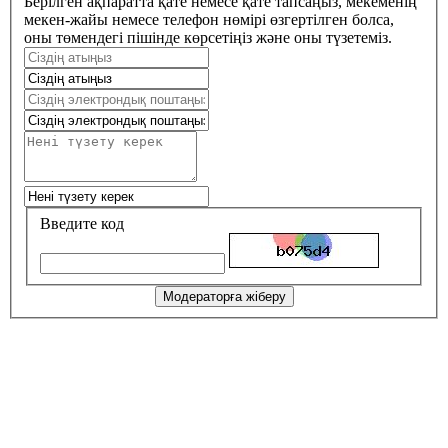
Берілген ақпаратта қате немесе қате тапсаңыз, мекеменің
мекен-жайы немесе телефон нөмірі өзгертілген болса,
оны төмендегі пішінде көрсетіңіз және оны түзетеміз.
Введите код
Модераторға жіберу