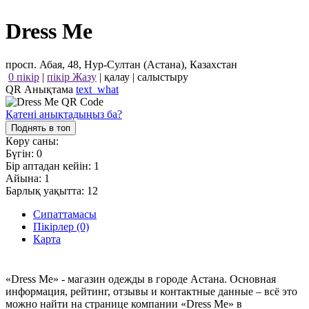
Dress Me
просп. Абая, 48, Нур-Султан (Астана), Казахстан
0 пікір
|
пікір Жазу
|
қалау
|
салыстыру
QR Анықтама
text_what
Қатені анықтадыңыз ба?
Поднять в топ
Көру саны:
Бүгін:
0
Бір аптадан кейін:
1
Айына:
1
Барлық уақытта:
12
Сипаттамасы
Пікірлер (0)
Карта
«Dress Me» - магазин одежды в городе Астана. Основная
информация, рейтинг, отзывы и контактные данные – всё это
можно найти на странице компании «Dress Me» в