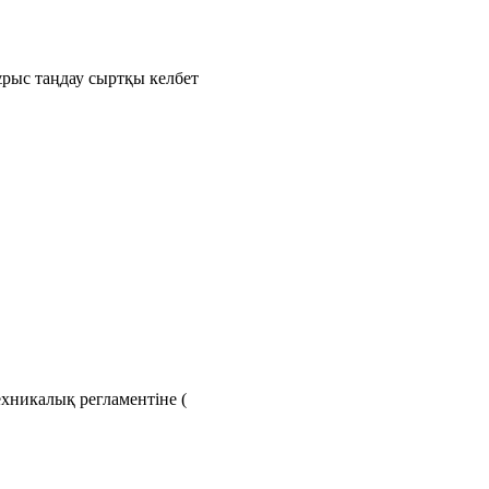
рыс таңдау сыртқы келбет
хникалық регламентіне (