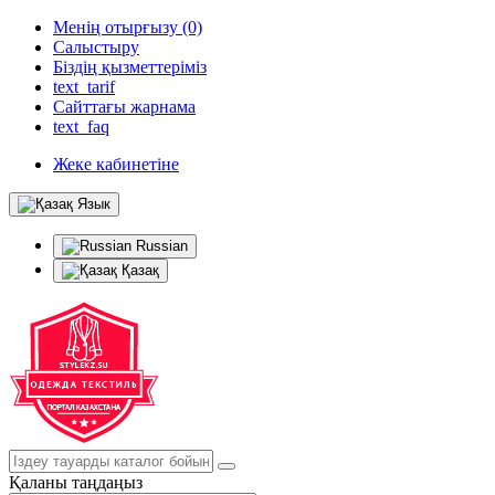
Менің отырғызу (0)
Салыстыру
Біздің қызметтеріміз
text_tarif
Сайттағы жарнама
text_faq
Жеке кабинетіне
Язык
Russian
Қазақ
Қаланы таңдаңыз