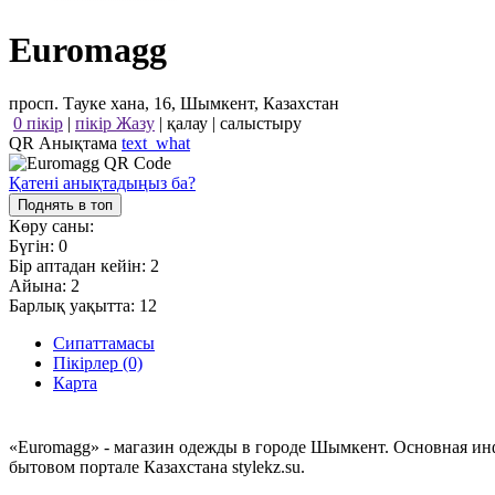
Euromagg
просп. Тауке хана, 16, Шымкент, Казахстан
0 пікір
|
пікір Жазу
|
қалау
|
салыстыру
QR Анықтама
text_what
Қатені анықтадыңыз ба?
Поднять в топ
Көру саны:
Бүгін:
0
Бір аптадан кейін:
2
Айына:
2
Барлық уақытта:
12
Сипаттамасы
Пікірлер (0)
Карта
«Euromagg» - магазин одежды в городе Шымкент. Основная ин
бытовом портале Казахстана stylekz.su.