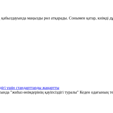
қабылдауында маңызды рөл атқарады. Сонымен қатар, киімді дұ
дігі үшін стандарттарды жаңартты
а "жиһаз өнімдерінің қауіпсіздігі туралы" Кеден одағының те