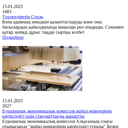
15.01.2025
1683
Түрлендіретін Стиль
Киім адамның имиджін қалыптастыруда және оны
басқалардың қабылдауында маңызды рөл атқарады. Сонымен
қатар, киімді дұрыс таңдау сыртқы келбет
Подробнее
15.01.2025
2027
Еуразиялық экономикалық комиссия жиһаз өнімдерінің
қауіпсіздігі үшін стандарттарды жаңартты
Еуразиялық экономикалық комиссия Алқасының соңғы
отырысында "жиһаз өнімдерінің қауіпсіздігі туралы" Кеден