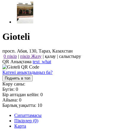
Gioteli
просп. Абая, 130, Тараз, Казахстан
0 пікір
|
пікір Жазу
|
қалау
|
салыстыру
QR Анықтама
text_what
Қатені анықтадыңыз ба?
Поднять в топ
Көру саны:
Бүгін:
0
Бір аптадан кейін:
0
Айына:
0
Барлық уақытта:
10
Сипаттамасы
Пікірлер (0)
Карта