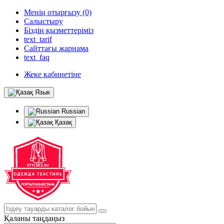
Менің отырғызу (0)
Салыстыру
Біздің қызметтеріміз
text_tarif
Сайттағы жарнама
text_faq
Жеке кабинетіне
Язык
Russian
Қазақ
Қаланы таңдаңыз