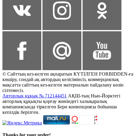
© Сайттың кез-келген ақпаратын КҮТІЛГЕН FORBIDDEN-ға
көшіру, сондай-ақ автордың келісімінсіз, коммерциялық
мақсатта сайттың кез-келген материалын пайдалану көзін
сілтемесіз.
Авторлық құқық № 712144451
АҚШ-тың Нью-Йорктегі
авторлық құқықты қорғау жөніндегі халықаралық
компаниясында тіркелген Берн конвенциясы бойынша
кепілдік берілген.
Thanks for your order!