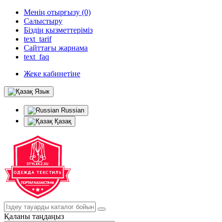
Менің отырғызу (0)
Салыстыру
Біздің қызметтеріміз
text_tarif
Сайттағы жарнама
text_faq
Жеке кабинетіне
Язык
Russian
Қазақ
Қаланы таңдаңыз