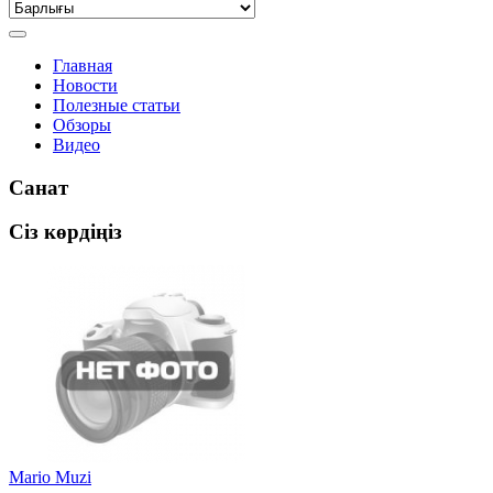
Главная
Новости
Полезные статьи
Обзоры
Видео
Санат
Сіз көрдіңіз
Mario Muzi