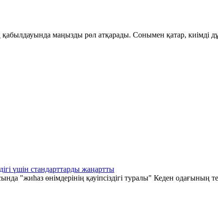
қабылдауында маңызды рөл атқарады. Сонымен қатар, киімді дұ
дігі үшін стандарттарды жаңартты
а "жиһаз өнімдерінің қауіпсіздігі туралы" Кеден одағының те