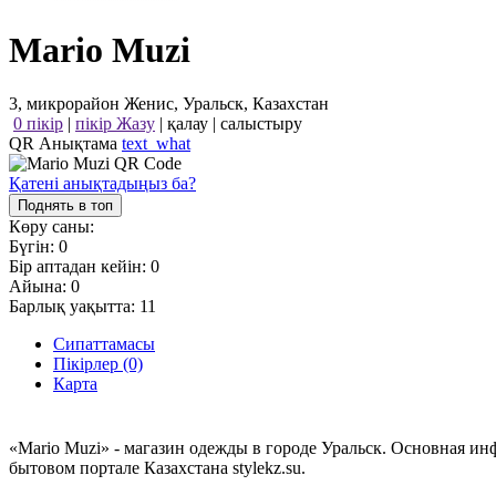
Mario Muzi
3, микрорайон Женис, Уральск, Казахстан
0 пікір
|
пікір Жазу
|
қалау
|
салыстыру
QR Анықтама
text_what
Қатені анықтадыңыз ба?
Поднять в топ
Көру саны:
Бүгін:
0
Бір аптадан кейін:
0
Айына:
0
Барлық уақытта:
11
Сипаттамасы
Пікірлер (0)
Карта
«Mario Muzi» - магазин одежды в городе Уральск. Основная и
бытовом портале Казахстана stylekz.su.