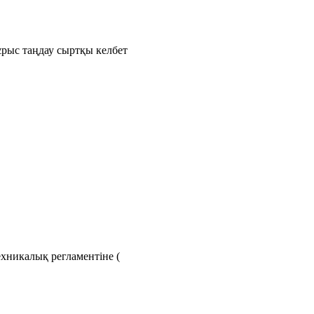
рыс таңдау сыртқы келбет
хникалық регламентіне (