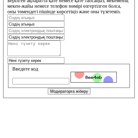
Берілген ақпаратта қате немесе қате тапсаңыз, мекеменің
мекен-жайы немесе телефон нөмірі өзгертілген болса,
оны төмендегі пішінде көрсетіңіз және оны түзетеміз.
Введите код
Модераторға жіберу