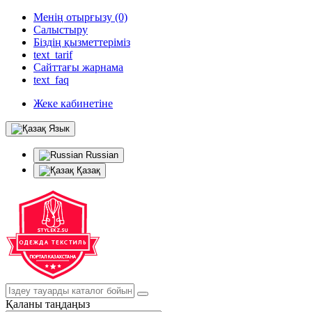
Менің отырғызу (0)
Салыстыру
Біздің қызметтеріміз
text_tarif
Сайттағы жарнама
text_faq
Жеке кабинетіне
Язык
Russian
Қазақ
Қаланы таңдаңыз