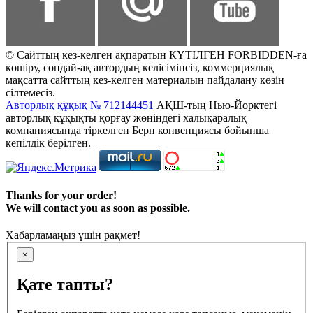
© Сайттың кез-келген ақпаратын КҮТІЛГЕН FORBIDDEN-ға
көшіру, сондай-ақ автордың келісімінсіз, коммерциялық
мақсатта сайттың кез-келген материалын пайдалану көзін
сілтемесіз.
Авторлық құқық № 712144451
АҚШ-тың Нью-Йорктегі
авторлық құқықты қорғау жөніндегі халықаралық
компаниясында тіркелген Берн конвенциясы бойынша
кепілдік берілген.
Thanks for your order!
We will contact you as soon as possible.
Хабарламаңыз үшін рақмет!
×
Қате тапты?