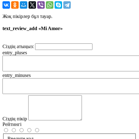
Жоқ пікірлер бұл тауар.
text_review_add «Mi Amor»
Сіздің атыңыз:
entry_pluses
entry_minuses
Сіздің пікір
Рейтингі
Введите код