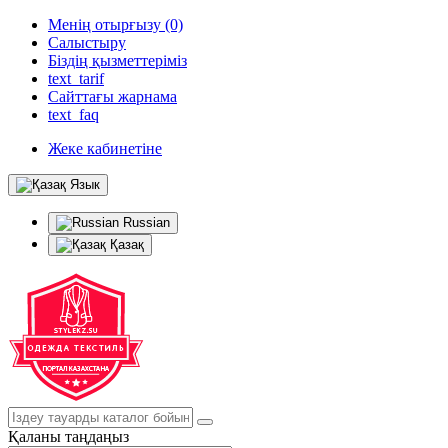
Менің отырғызу (0)
Салыстыру
Біздің қызметтеріміз
text_tarif
Сайттағы жарнама
text_faq
Жеке кабинетіне
Язык
Russian
Қазақ
Қаланы таңдаңыз