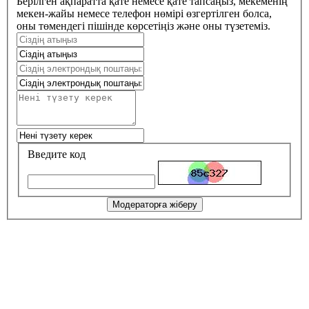
Берілген ақпаратта қате немесе қате тапсаңыз, мекеменің
мекен-жайы немесе телефон нөмірі өзгертілген болса,
оны төмендегі пішінде көрсетіңіз және оны түзетеміз.
Введите код
Модераторға жіберу