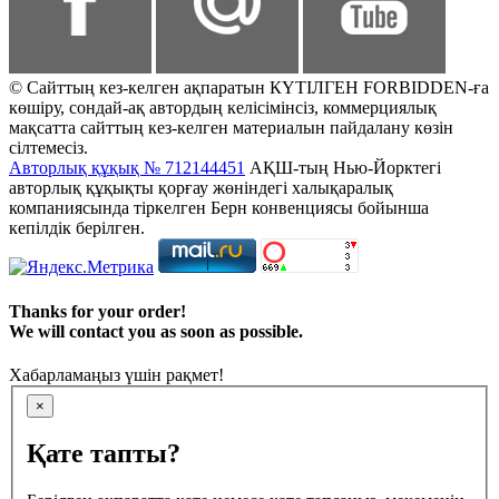
© Сайттың кез-келген ақпаратын КҮТІЛГЕН FORBIDDEN-ға
көшіру, сондай-ақ автордың келісімінсіз, коммерциялық
мақсатта сайттың кез-келген материалын пайдалану көзін
сілтемесіз.
Авторлық құқық № 712144451
АҚШ-тың Нью-Йорктегі
авторлық құқықты қорғау жөніндегі халықаралық
компаниясында тіркелген Берн конвенциясы бойынша
кепілдік берілген.
Thanks for your order!
We will contact you as soon as possible.
Хабарламаңыз үшін рақмет!
×
Қате тапты?