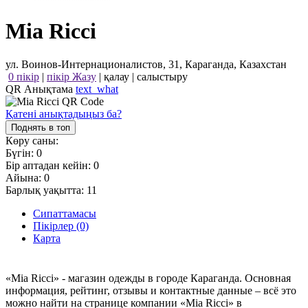
Mia Ricci
ул. Воинов-Интернационалистов, 31, Караганда, Казахстан
0 пікір
|
пікір Жазу
|
қалау
|
салыстыру
QR Анықтама
text_what
Қатені анықтадыңыз ба?
Поднять в топ
Көру саны:
Бүгін:
0
Бір аптадан кейін:
0
Айына:
0
Барлық уақытта:
11
Сипаттамасы
Пікірлер (0)
Карта
«Mia Ricci» - магазин одежды в городе Караганда. Основная
информация, рейтинг, отзывы и контактные данные – всё это
можно найти на странице компании «Mia Ricci» в