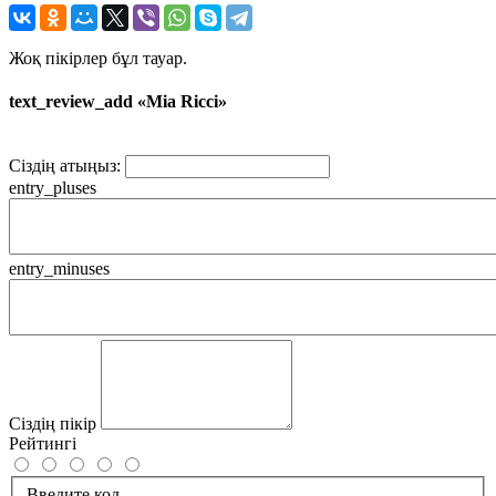
Жоқ пікірлер бұл тауар.
text_review_add «Mia Ricci»
Сіздің атыңыз:
entry_pluses
entry_minuses
Сіздің пікір
Рейтингі
Введите код