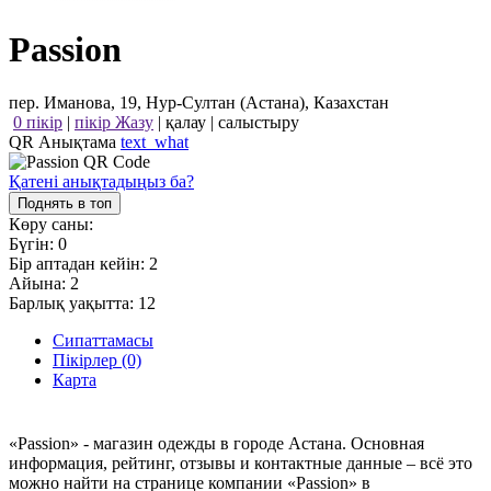
Passion
пер. Иманова, 19, Нур-Султан (Астана), Казахстан
0 пікір
|
пікір Жазу
|
қалау
|
салыстыру
QR Анықтама
text_what
Қатені анықтадыңыз ба?
Поднять в топ
Көру саны:
Бүгін:
0
Бір аптадан кейін:
2
Айына:
2
Барлық уақытта:
12
Сипаттамасы
Пікірлер (0)
Карта
«Passion» - магазин одежды в городе Астана. Основная
информация, рейтинг, отзывы и контактные данные – всё это
можно найти на странице компании «Passion» в