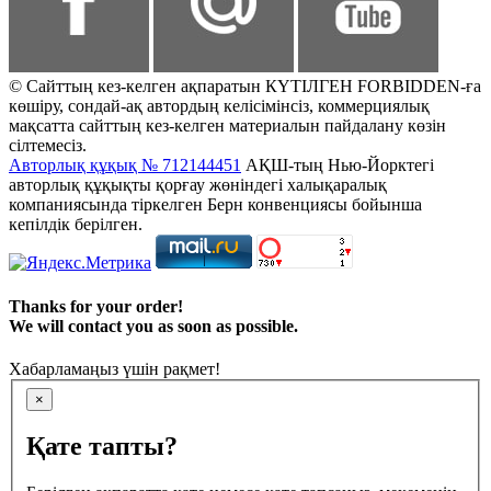
© Сайттың кез-келген ақпаратын КҮТІЛГЕН FORBIDDEN-ға
көшіру, сондай-ақ автордың келісімінсіз, коммерциялық
мақсатта сайттың кез-келген материалын пайдалану көзін
сілтемесіз.
Авторлық құқық № 712144451
АҚШ-тың Нью-Йорктегі
авторлық құқықты қорғау жөніндегі халықаралық
компаниясында тіркелген Берн конвенциясы бойынша
кепілдік берілген.
Thanks for your order!
We will contact you as soon as possible.
Хабарламаңыз үшін рақмет!
×
Қате тапты?