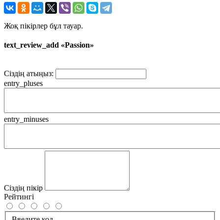
Жоқ пікірлер бұл тауар.
text_review_add «Passion»
Сіздің атыңыз:
entry_pluses
entry_minuses
Сіздің пікір
Рейтингі
Введите код