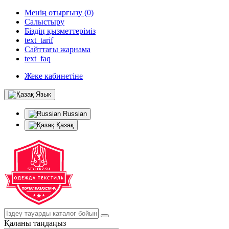
Менің отырғызу (0)
Салыстыру
Біздің қызметтеріміз
text_tarif
Сайттағы жарнама
text_faq
Жеке кабинетіне
Язык
Russian
Қазақ
Қаланы таңдаңыз