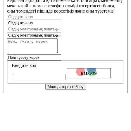
Берілген ақпаратта қате немесе қате тапсаңыз, мекеменің
мекен-жайы немесе телефон нөмірі өзгертілген болса,
оны төмендегі пішінде көрсетіңіз және оны түзетеміз.
Введите код
Модераторға жіберу