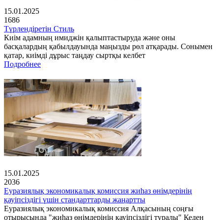
15.01.2025
1686
Түрлендіретін Стиль
Киім адамның имиджін қалыптастыруда және оны
басқалардың қабылдауында маңызды рөл атқарады. Сонымен
қатар, киімді дұрыс таңдау сыртқы келбет
Подробнее
15.01.2025
2036
Еуразиялық экономикалық комиссия жиһаз өнімдерінің
қауіпсіздігі үшін стандарттарды жаңартты
Еуразиялық экономикалық комиссия Алқасының соңғы
отырысында "жиһаз өнімдерінің қауіпсіздігі туралы" Кеден