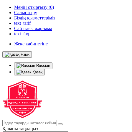
Менің отырғызу (0)
Салыстыру
Біздің қызметтеріміз
text_tarif
Сайттағы жарнама
text_faq
Жеке кабинетіне
Язык
Russian
Қазақ
Қаланы таңдаңыз