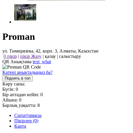
Proman
ул. Тимирязева, 42, корп. 3, Алматы, Казахстан
0 пікір
|
пікір Жазу
|
қалау
|
салыстыру
QR Анықтама
text_what
Қатені анықтадыңыз ба?
Поднять в топ
Көру саны:
Бүгін:
0
Бір аптадан кейін:
0
Айына:
0
Барлық уақытта:
8
Сипаттамасы
Пікірлер (0)
Карта