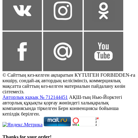
© Сайттың кез-келген ақпаратын КҮТІЛГЕН FORBIDDEN-ға
көшіру, сондай-ақ автордың келісімінсіз, коммерциялық
мақсатта сайттың кез-келген материалын пайдалану көзін
сілтемесіз.
Авторлық құқық № 712144451
АҚШ-тың Нью-Йорктегі
авторлық құқықты қорғау жөніндегі халықаралық
компаниясында тіркелген Берн конвенциясы бойынша
кепілдік берілген.
Thanks for your order!