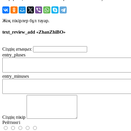
Жоқ пікірлер бұл тауар.
text_review_add «ZhanZhiBO»
Сіздің атыңыз:
entry_pluses
entry_minuses
Сіздің пікір
Рейтингі