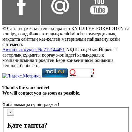
© Сайттың кез-келген ақпаратын КҮТІЛГЕН FORBIDDEN-ға
көшіру, сондай-ақ автордың келісімінсіз, коммерциялық
мақсатта сайттың кез-келген материалын пайдалану көзін
сілтемесіз.
Авторлық құқық № 712144451
АҚШ-тың Нью-Йорктегі
авторлық құқықты қорғау жөніндегі халықаралық
компаниясында тіркелген Берн конвенциясы бойынша
кепілдік берілген.
Thanks for your order!
We will contact you as soon as possible.
Хабарламаңыз үшін рақмет!
×
Қате тапты?