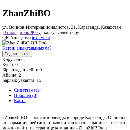
ZhanZhiBO
ул. Воинов-Интернационалистов, 31, Караганда, Казахстан
0 пікір
|
пікір Жазу
|
қалау
|
салыстыру
QR Анықтама
text_what
Қатені анықтадыңыз ба?
Поднять в топ
Көру саны:
Бүгін:
0
Бір аптадан кейін:
0
Айына:
2
Барлық уақытта:
15
Сипаттамасы
Пікірлер (0)
Карта
«ZhanZhiBO» - магазин одежды в городе Караганда. Основная
информация, рейтинг, отзывы и контактные данные – всё это
можно найти на странице компании «ZhanZhiBO» в