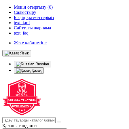
Менің отырғызу (0)
Салыстыру
Біздің қызметтеріміз
text_tarif
Сайттағы жарнама
text_faq
Жеке кабинетіне
Язык
Russian
Қазақ
Қаланы таңдаңыз