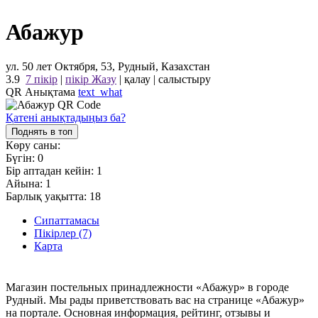
Абажур
ул. 50 лет Октября, 53, Рудный, Казахстан
3.9
7 пікір
|
пікір Жазу
|
қалау
|
салыстыру
QR Анықтама
text_what
Қатені анықтадыңыз ба?
Поднять в топ
Көру саны:
Бүгін:
0
Бір аптадан кейін:
1
Айына:
1
Барлық уақытта:
18
Сипаттамасы
Пікірлер (7)
Карта
Магазин постельных принадлежности «Абажур» в городе
Рудный. Мы рады приветствовать вас на странице «Абажур»
на портале. Основная информация, рейтинг, отзывы и