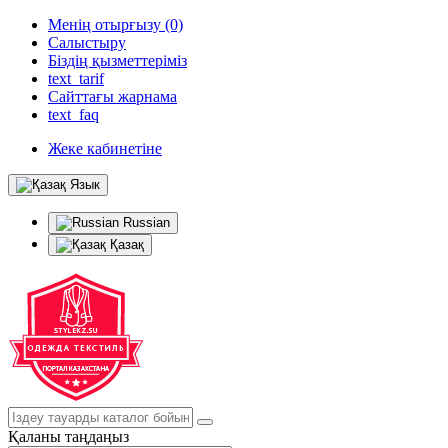
Менің отырғызу (0)
Салыстыру
Біздің қызметтеріміз
text_tarif
Сайттағы жарнама
text_faq
Жеке кабинетіне
Язык
Russian
Қазақ
Қаланы таңдаңыз