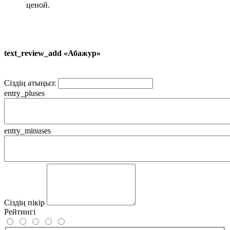
ценой.
text_review_add «Абажур»
Сіздің атыңыз:
entry_pluses
entry_minuses
Сіздің пікір
Рейтингі