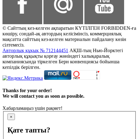
© Сайттың кез-келген ақпаратын КҮТІЛГЕН FORBIDDEN-ға
көшіру, сондай-ақ автордың келісімінсіз, коммерциялық
мақсатта сайттың кез-келген материалын пайдалану көзін
сілтемесіз.
Авторлық құқық № 712144451
АҚШ-тың Нью-Йорктегі
авторлық құқықты қорғау жөніндегі халықаралық
компаниясында тіркелген Берн конвенциясы бойынша
кепілдік берілген.
Thanks for your order!
We will contact you as soon as possible.
Хабарламаңыз үшін рақмет!
×
Қате тапты?