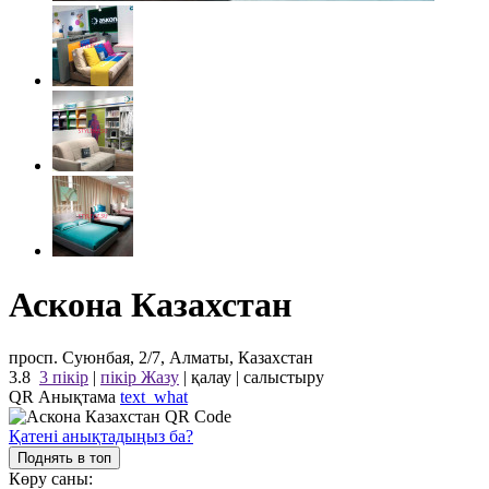
Аскона Казахстан
просп. Суюнбая, 2/7, Алматы, Казахстан
3.8
3 пікір
|
пікір Жазу
|
қалау
|
салыстыру
QR Анықтама
text_what
Қатені анықтадыңыз ба?
Поднять в топ
Көру саны: