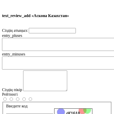
text_review_add «Аскона Казахстан»
Сіздің атыңыз:
entry_pluses
entry_minuses
Сіздің пікір
Рейтингі
Введите код