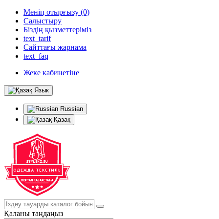
Менің отырғызу (0)
Салыстыру
Біздің қызметтеріміз
text_tarif
Сайттағы жарнама
text_faq
Жеке кабинетіне
Язык
Russian
Қазақ
Қаланы таңдаңыз