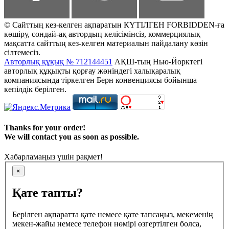
© Сайттың кез-келген ақпаратын КҮТІЛГЕН FORBIDDEN-ға
көшіру, сондай-ақ автордың келісімінсіз, коммерциялық
мақсатта сайттың кез-келген материалын пайдалану көзін
сілтемесіз.
Авторлық құқық № 712144451
АҚШ-тың Нью-Йорктегі
авторлық құқықты қорғау жөніндегі халықаралық
компаниясында тіркелген Берн конвенциясы бойынша
кепілдік берілген.
Thanks for your order!
We will contact you as soon as possible.
Хабарламаңыз үшін рақмет!
×
Қате тапты?
Берілген ақпаратта қате немесе қате тапсаңыз, мекеменің
мекен-жайы немесе телефон нөмірі өзгертілген болса,