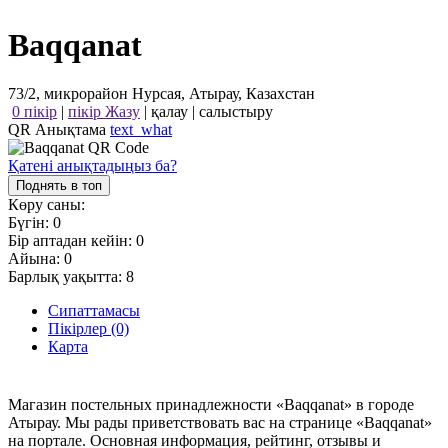
Baqqanat
73/2, микрорайон Нурсая, Атырау, Казахстан
0 пікір
|
пікір Жазу
|
қалау
|
салыстыру
QR Анықтама
text_what
Қатені анықтадыңыз ба?
Поднять в топ
Көру саны:
Бүгін:
0
Бір аптадан кейін:
0
Айына:
0
Барлық уақытта:
8
Сипаттамасы
Пікірлер (0)
Карта
Магазин постельных принадлежности «Baqqanat» в городе
Атырау. Мы рады приветствовать вас на странице «Baqqanat»
на портале. Основная информация, рейтинг, отзывы и