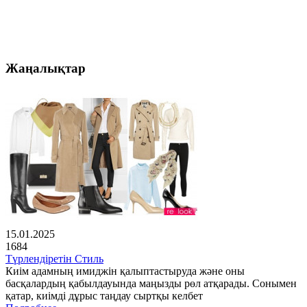
Жаңалықтар
15.01.2025
1684
Түрлендіретін Стиль
Киім адамның имиджін қалыптастыруда және оны
басқалардың қабылдауында маңызды рөл атқарады. Сонымен
қатар, киімді дұрыс таңдау сыртқы келбет