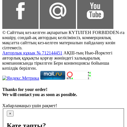
© Сайттың кез-келген ақпаратын КҮТІЛГЕН FORBIDDEN-ға
көшіру, сондай-ақ автордың келісімінсіз, коммерциялық
мақсатта сайттың кез-келген материалын пайдалану көзін
сілтемесіз.
Авторлық құқық № 712144451
АҚШ-тың Нью-Йорктегі
авторлық құқықты қорғау жөніндегі халықаралық
компаниясында тіркелген Берн конвенциясы бойынша
кепілдік берілген.
Thanks for your order!
We will contact you as soon as possible.
Хабарламаңыз үшін рақмет!
×
Қате тапты?