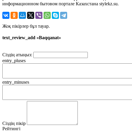
информационном бытовом портале Казахстана stylekz.su.
Жоқ пікірлер бұл тауар.
text_review_add «Baqqanat»
Сіздің атыңыз:
entry_pluses
entry_minuses
Сіздің пікір
Рейтингі