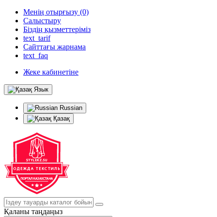
Менің отырғызу (0)
Салыстыру
Біздің қызметтеріміз
text_tarif
Сайттағы жарнама
text_faq
Жеке кабинетіне
Язык
Russian
Қазақ
Қаланы таңдаңыз