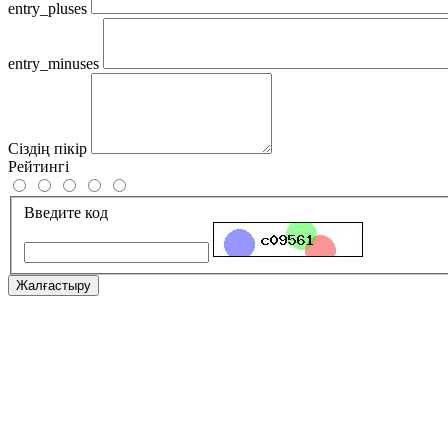
entry_pluses
entry_minuses
Сіздің пікір
Рейтингі
Введите код
Жалғастыру