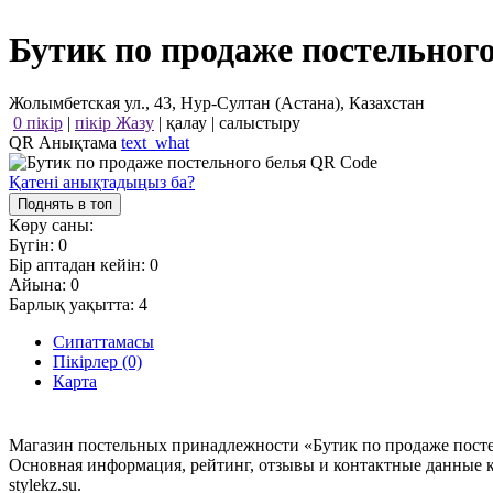
Бутик по продаже постельного
Жолымбетская ул., 43, Нур-Султан (Астана), Казахстан
0 пікір
|
пікір Жазу
|
қалау
|
салыстыру
QR Анықтама
text_what
Қатені анықтадыңыз ба?
Поднять в топ
Көру саны:
Бүгін:
0
Бір аптадан кейін:
0
Айына:
0
Барлық уақытта:
4
Сипаттамасы
Пікірлер (0)
Карта
Магазин постельных принадлежности «Бутик по продаже постель
Основная информация, рейтинг, отзывы и контактные данные к
stylekz.su.