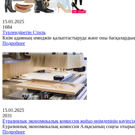
15.01.2025
1684
Түрлендіретін Стиль
Киім адамның имиджін қалыптастыруда және оны басқалардың 
Подробнее
15.01.2025
2031
Еуразиялық экономикалық комиссия жиһаз өнімдерінің қауіпсіз
Еуразиялық экономикалық комиссия Алқасының соңғы отырысынд
Подробнее