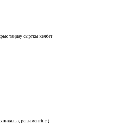
рыс таңдау сыртқы келбет
хникалық регламентіне (