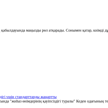
қабылдауында маңызды рөл атқарады. Сонымен қатар, киімді дұ
дігі үшін стандарттарды жаңартты
а "жиһаз өнімдерінің қауіпсіздігі туралы" Кеден одағының те