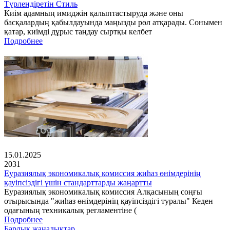
Түрлендіретін Стиль
Киім адамның имиджін қалыптастыруда және оны
басқалардың қабылдауында маңызды рөл атқарады. Сонымен
қатар, киімді дұрыс таңдау сыртқы келбет
Подробнее
15.01.2025
2031
Еуразиялық экономикалық комиссия жиһаз өнімдерінің
қауіпсіздігі үшін стандарттарды жаңартты
Еуразиялық экономикалық комиссия Алқасының соңғы
отырысында "жиһаз өнімдерінің қауіпсіздігі туралы" Кеден
одағының техникалық регламентіне (
Подробнее
Барлық жаңалықтар