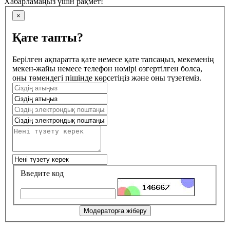
Хабарламаңыз үшін рақмет!
×
Қате тапты?
Берілген ақпаратта қате немесе қате тапсаңыз, мекеменің
мекен-жайы немесе телефон нөмірі өзгертілген болса,
оны төмендегі пішінде көрсетіңіз және оны түзетеміз.
Введите код
Модераторға жіберу