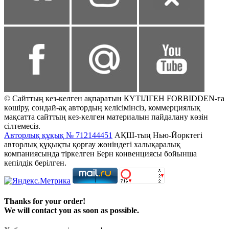
© Сайттың кез-келген ақпаратын КҮТІЛГЕН FORBIDDEN-ға
көшіру, сондай-ақ автордың келісімінсіз, коммерциялық
мақсатта сайттың кез-келген материалын пайдалану көзін
сілтемесіз.
Авторлық құқық № 712144451
АҚШ-тың Нью-Йорктегі
авторлық құқықты қорғау жөніндегі халықаралық
компаниясында тіркелген Берн конвенциясы бойынша
кепілдік берілген.
Thanks for your order!
We will contact you as soon as possible.