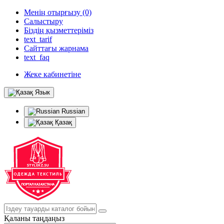
Менің отырғызу (0)
Салыстыру
Біздің қызметтеріміз
text_tarif
Сайттағы жарнама
text_faq
Жеке кабинетіне
Язык
Russian
Қазақ
Қаланы таңдаңыз