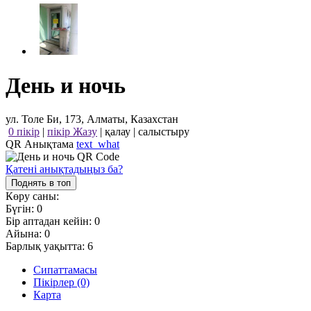
День и ночь
ул. Толе Би, 173, Алматы, Казахстан
0 пікір
|
пікір Жазу
|
қалау
|
салыстыру
QR Анықтама
text_what
Қатені анықтадыңыз ба?
Поднять в топ
Көру саны:
Бүгін:
0
Бір аптадан кейін:
0
Айына:
0
Барлық уақытта:
6
Сипаттамасы
Пікірлер (0)
Карта