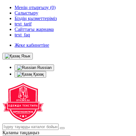
Менің отырғызу (0)
Салыстыру
Біздің қызметтеріміз
text_tarif
Сайттағы жарнама
text_faq
Жеке кабинетіне
Язык
Russian
Қазақ
Қаланы таңдаңыз