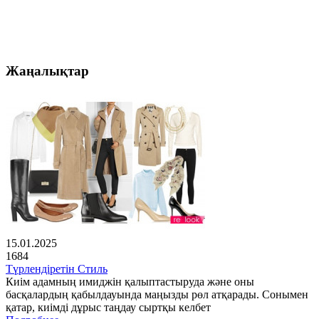
Жаңалықтар
15.01.2025
1684
Түрлендіретін Стиль
Киім адамның имиджін қалыптастыруда және оны
басқалардың қабылдауында маңызды рөл атқарады. Сонымен
қатар, киімді дұрыс таңдау сыртқы келбет