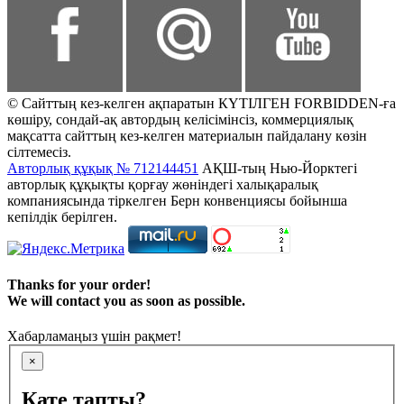
© Сайттың кез-келген ақпаратын КҮТІЛГЕН FORBIDDEN-ға
көшіру, сондай-ақ автордың келісімінсіз, коммерциялық
мақсатта сайттың кез-келген материалын пайдалану көзін
сілтемесіз.
Авторлық құқық № 712144451
АҚШ-тың Нью-Йорктегі
авторлық құқықты қорғау жөніндегі халықаралық
компаниясында тіркелген Берн конвенциясы бойынша
кепілдік берілген.
Thanks for your order!
We will contact you as soon as possible.
Хабарламаңыз үшін рақмет!
×
Қате тапты?