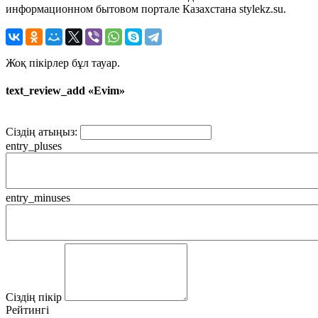
информационном бытовом портале Казахстана stylekz.su.
Жоқ пікірлер бұл тауар.
text_review_add «Evim»
Сіздің атыңыз:
entry_pluses
entry_minuses
Сіздің пікір
Рейтингі