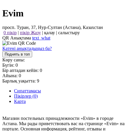
Evim
просп. Туран, 37, Нур-Султан (Астана), Казахстан
0 пікір
|
пікір Жазу
|
қалау
|
салыстыру
QR Анықтама
text_what
Қатені анықтадыңыз ба?
Поднять в топ
Көру саны:
Бүгін:
0
Бір аптадан кейін:
0
Айына:
0
Барлық уақытта:
9
Сипаттамасы
Пікірлер (0)
Карта
Магазин постельных принадлежности «Evim» в городе
Астана. Мы рады приветствовать вас на странице «Evim» на
портале. Основная информация, рейтинг, отзывы и