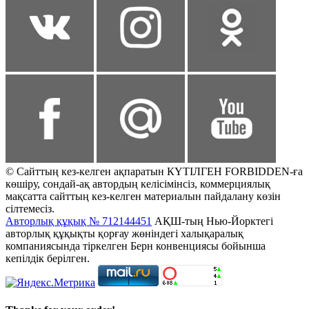
© Сайттың кез-келген ақпаратын КҮТІЛГЕН FORBIDDEN-ға
көшіру, сондай-ақ автордың келісімінсіз, коммерциялық
мақсатта сайттың кез-келген материалын пайдалану көзін
сілтемесіз.
Авторлық құқық № 712144451
АҚШ-тың Нью-Йорктегі
авторлық құқықты қорғау жөніндегі халықаралық
компаниясында тіркелген Берн конвенциясы бойынша
кепілдік берілген.