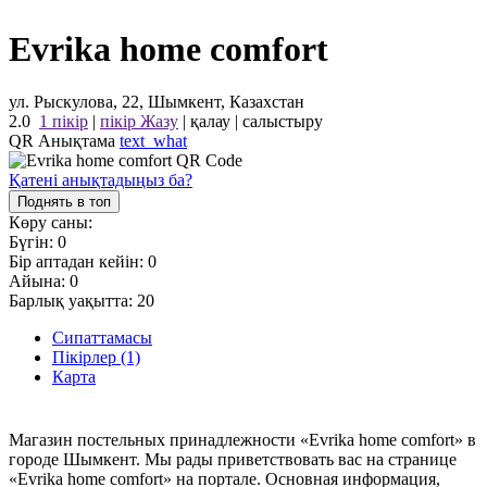
Evrika home comfort
ул. Рыскулова, 22, Шымкент, Казахстан
2.0
1 пікір
|
пікір Жазу
|
қалау
|
салыстыру
QR Анықтама
text_what
Қатені анықтадыңыз ба?
Поднять в топ
Көру саны:
Бүгін:
0
Бір аптадан кейін:
0
Айына:
0
Барлық уақытта:
20
Сипаттамасы
Пікірлер (1)
Карта
Магазин постельных принадлежности «Evrika home comfort» в
городе Шымкент. Мы рады приветствовать вас на странице
«Evrika home comfort» на портале. Основная информация,