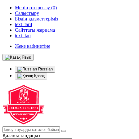
Менің отырғызу (0)
Салыстыру
Біздің қызметтеріміз
text_tarif
Сайттағы жарнама
text_faq
Жеке кабинетіне
Язык
Russian
Қазақ
Қаланы таңдаңыз