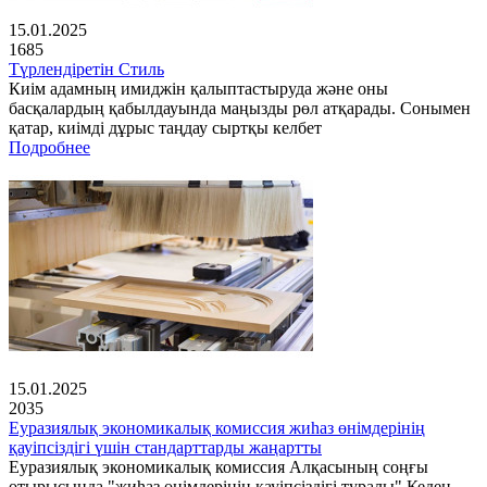
15.01.2025
1685
Түрлендіретін Стиль
Киім адамның имиджін қалыптастыруда және оны
басқалардың қабылдауында маңызды рөл атқарады. Сонымен
қатар, киімді дұрыс таңдау сыртқы келбет
Подробнее
15.01.2025
2035
Еуразиялық экономикалық комиссия жиһаз өнімдерінің
қауіпсіздігі үшін стандарттарды жаңартты
Еуразиялық экономикалық комиссия Алқасының соңғы
отырысында "жиһаз өнімдерінің қауіпсіздігі туралы" Кеден