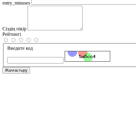
entry_minuses
Сіздің пікір
Рейтингі
Введите код
Жалғастыру