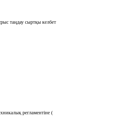
рыс таңдау сыртқы келбет
хникалық регламентіне (