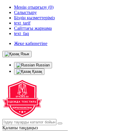
Менің отырғызу (0)
Салыстыру
Біздің қызметтеріміз
text_tarif
Сайттағы жарнама
text_faq
Жеке кабинетіне
Язык
Russian
Қазақ
Қаланы таңдаңыз