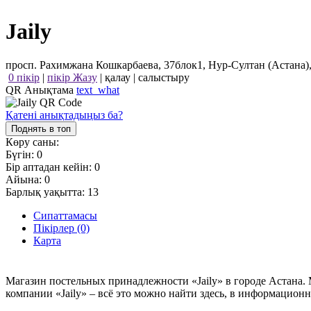
Jaily
просп. Рахимжана Кошкарбаева, 37блок1, Нур-Султан (Астана),
0 пікір
|
пікір Жазу
|
қалау
|
салыстыру
QR Анықтама
text_what
Қатені анықтадыңыз ба?
Поднять в топ
Көру саны:
Бүгін:
0
Бір аптадан кейін:
0
Айына:
0
Барлық уақытта:
13
Сипаттамасы
Пікірлер (0)
Карта
Магазин постельных принадлежности «Jaily» в городе Астана. 
компании «Jaily» – всё это можно найти здесь, в информационн