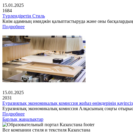
15.01.2025
1684
Түрлендіретін Стиль
Киім адамның имиджін қалыптастыруда және оны басқалардың 
Подробнее
15.01.2025
2031
Еуразиялық экономикалық комиссия жиһаз өнімдерінің қауіпсіз
Еуразиялық экономикалық комиссия Алқасының соңғы отырысынд
Подробнее
Барлық жаңалықтар
Все компании стиля и текстиля Казахстана