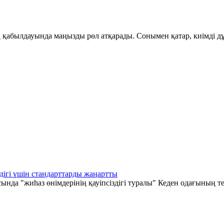
қабылдауында маңызды рөл атқарады. Сонымен қатар, киімді дұ
дігі үшін стандарттарды жаңартты
а "жиһаз өнімдерінің қауіпсіздігі туралы" Кеден одағының те