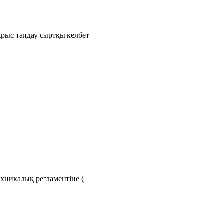
рыс таңдау сыртқы келбет
хникалық регламентіне (