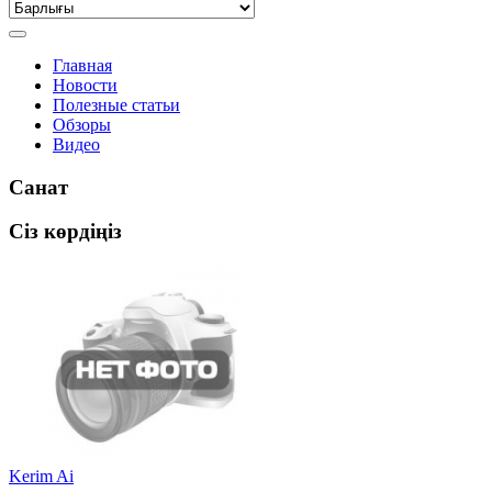
Главная
Новости
Полезные статьи
Обзоры
Видео
Санат
Сіз көрдіңіз
Kerim Ai