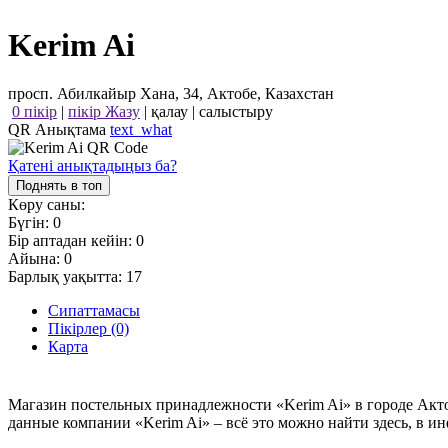
Kerim Ai
просп. Абилкайыр Хана, 34, Актобе, Казахстан
0 пікір
|
пікір Жазу
|
қалау
|
салыстыру
QR Анықтама
text_what
Қатені анықтадыңыз ба?
Поднять в топ
Көру саны:
Бүгін:
0
Бір аптадан кейін:
0
Айына:
0
Барлық уақытта:
17
Сипаттамасы
Пікірлер (0)
Карта
Магазин постельных принадлежности «Kerim Ai» в городе Акто
данные компании «Kerim Ai» – всё это можно найти здесь, в и