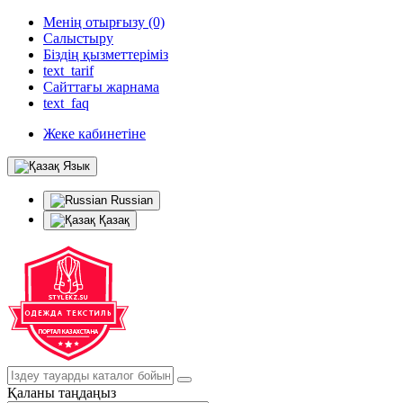
Менің отырғызу (0)
Салыстыру
Біздің қызметтеріміз
text_tarif
Сайттағы жарнама
text_faq
Жеке кабинетіне
Язык
Russian
Қазақ
Қаланы таңдаңыз