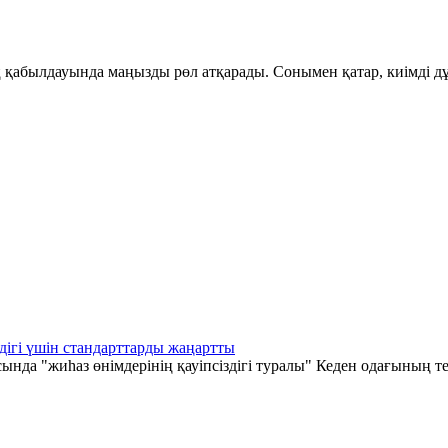
қабылдауында маңызды рөл атқарады. Сонымен қатар, киімді дұ
дігі үшін стандарттарды жаңартты
а "жиһаз өнімдерінің қауіпсіздігі туралы" Кеден одағының те