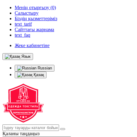
Менің отырғызу (0)
Салыстыру
Біздің қызметтеріміз
text_tarif
Сайттағы жарнама
text_faq
Жеке кабинетіне
Язык
Russian
Қазақ
Қаланы таңдаңыз