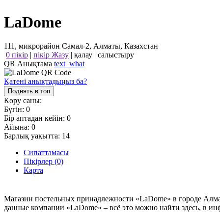
LaDome
111, микрорайон Самал-2, Алматы, Казахстан
0 пікір
|
пікір Жазу
|
қалау
|
салыстыру
QR Анықтама
text_what
Қатені анықтадыңыз ба?
Поднять в топ
Көру саны:
Бүгін:
0
Бір аптадан кейін:
0
Айына:
0
Барлық уақытта:
14
Сипаттамасы
Пікірлер (0)
Карта
Магазин постельных принадлежности «LaDome» в городе Алма-
данные компании «LaDome» – всё это можно найти здесь, в инф