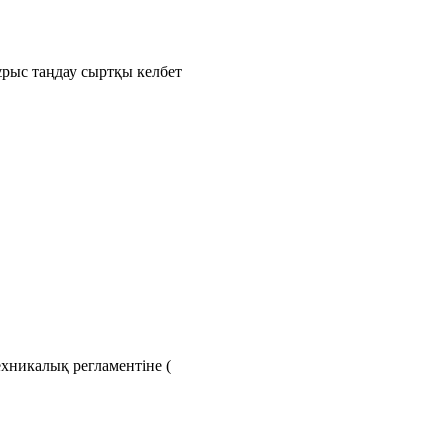
рыс таңдау сыртқы келбет
хникалық регламентіне (