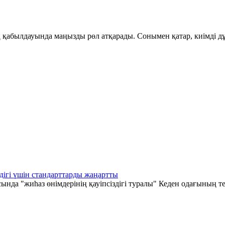
қабылдауында маңызды рөл атқарады. Сонымен қатар, киімді дұ
дігі үшін стандарттарды жаңартты
а "жиһаз өнімдерінің қауіпсіздігі туралы" Кеден одағының те