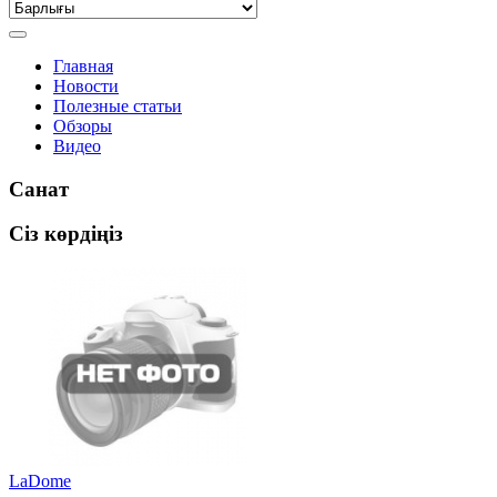
Главная
Новости
Полезные статьи
Обзоры
Видео
Санат
Сіз көрдіңіз
LaDome