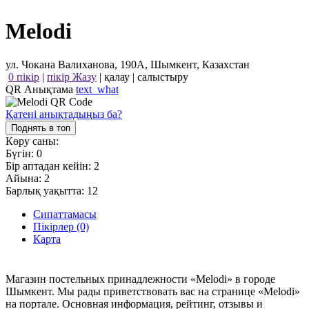
Melodi
ул. Чокана Валиханова, 190А, Шымкент, Казахстан
0 пікір
|
пікір Жазу
|
қалау
|
салыстыру
QR Анықтама
text_what
Қатені анықтадыңыз ба?
Поднять в топ
Көру саны:
Бүгін:
0
Бір аптадан кейін:
2
Айына:
2
Барлық уақытта:
12
Сипаттамасы
Пікірлер (0)
Карта
Магазин постельных принадлежности «Melodi» в городе
Шымкент. Мы рады приветствовать вас на странице «Melodi»
на портале. Основная информация, рейтинг, отзывы и