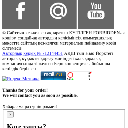
© Сайттың кез-келген ақпаратын КҮТІЛГЕН FORBIDDEN-ға
көшіру, сондай-ақ автордың келісімінсіз, коммерциялық
мақсатта сайттың кез-келген материалын пайдалану көзін
сілтемесіз.
Авторлық құқық № 712144451
АҚШ-тың Нью-Йорктегі
авторлық құқықты қорғау жөніндегі халықаралық
компаниясында тіркелген Берн конвенциясы бойынша
кепілдік берілген.
Thanks for your order!
We will contact you as soon as possible.
Хабарламаңыз үшін рақмет!
×
Қате тапты?