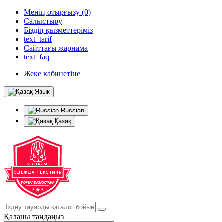
Менің отырғызу (0)
Салыстыру
Біздің қызметтеріміз
text_tarif
Сайттағы жарнама
text_faq
Жеке кабинетіне
Язык
Russian
Қазақ
Қаланы таңдаңыз