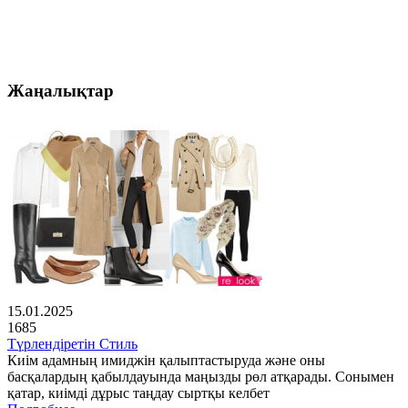
Жаңалықтар
15.01.2025
1685
Түрлендіретін Стиль
Киім адамның имиджін қалыптастыруда және оны
басқалардың қабылдауында маңызды рөл атқарады. Сонымен
қатар, киімді дұрыс таңдау сыртқы келбет