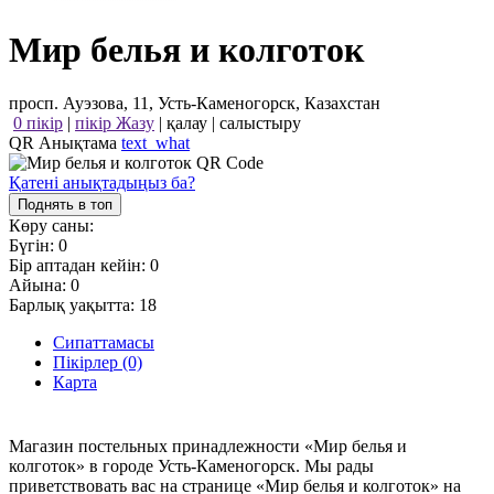
Мир белья и колготок
просп. Ауэзова, 11, Усть-Каменогорск, Казахстан
0 пікір
|
пікір Жазу
|
қалау
|
салыстыру
QR Анықтама
text_what
Қатені анықтадыңыз ба?
Поднять в топ
Көру саны:
Бүгін:
0
Бір аптадан кейін:
0
Айына:
0
Барлық уақытта:
18
Сипаттамасы
Пікірлер (0)
Карта
Магазин постельных принадлежности «Мир белья и
колготок» в городе Усть-Каменогорск. Мы рады
приветствовать вас на странице «Мир белья и колготок» на