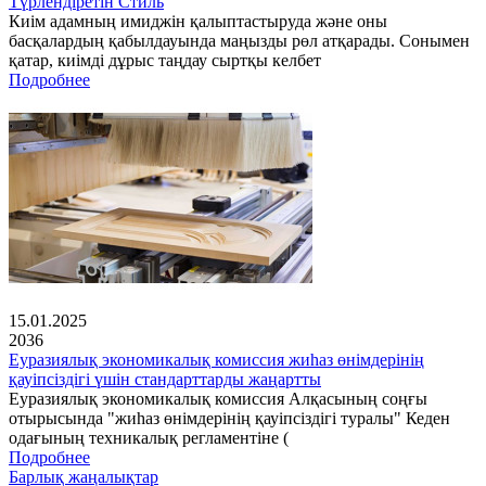
Түрлендіретін Стиль
Киім адамның имиджін қалыптастыруда және оны
басқалардың қабылдауында маңызды рөл атқарады. Сонымен
қатар, киімді дұрыс таңдау сыртқы келбет
Подробнее
15.01.2025
2036
Еуразиялық экономикалық комиссия жиһаз өнімдерінің
қауіпсіздігі үшін стандарттарды жаңартты
Еуразиялық экономикалық комиссия Алқасының соңғы
отырысында "жиһаз өнімдерінің қауіпсіздігі туралы" Кеден
одағының техникалық регламентіне (
Подробнее
Барлық жаңалықтар