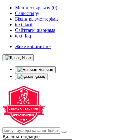
Менің отырғызу (0)
Салыстыру
Біздің қызметтеріміз
text_tarif
Сайттағы жарнама
text_faq
Жеке кабинетіне
Язык
Russian
Қазақ
Қаланы таңдаңыз