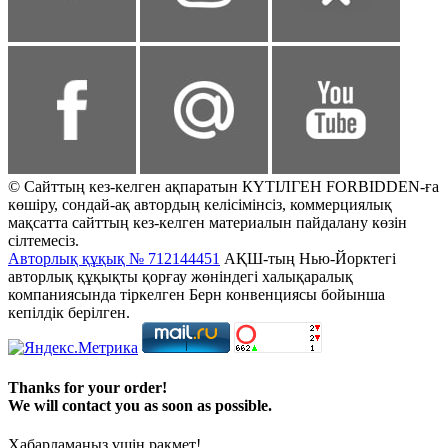
© Сайттың кез-келген ақпаратын КҮТІЛГЕН FORBIDDEN-ға
көшіру, сондай-ақ автордың келісімінсіз, коммерциялық
мақсатта сайттың кез-келген материалын пайдалану көзін
сілтемесіз.
Авторлық құқық № 712144451
АҚШ-тың Нью-Йорктегі
авторлық құқықты қорғау жөніндегі халықаралық
компаниясында тіркелген Берн конвенциясы бойынша
кепілдік берілген.
Thanks for your order!
We will contact you as soon as possible.
Хабарламаңыз үшін рақмет!