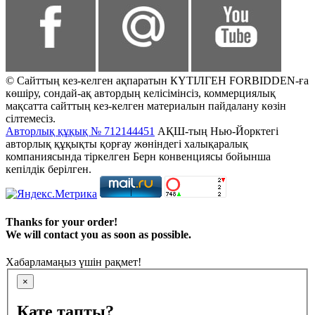
© Сайттың кез-келген ақпаратын КҮТІЛГЕН FORBIDDEN-ға
көшіру, сондай-ақ автордың келісімінсіз, коммерциялық
мақсатта сайттың кез-келген материалын пайдалану көзін
сілтемесіз.
Авторлық құқық № 712144451
АҚШ-тың Нью-Йорктегі
авторлық құқықты қорғау жөніндегі халықаралық
компаниясында тіркелген Берн конвенциясы бойынша
кепілдік берілген.
Thanks for your order!
We will contact you as soon as possible.
Хабарламаңыз үшін рақмет!
×
Қате тапты?