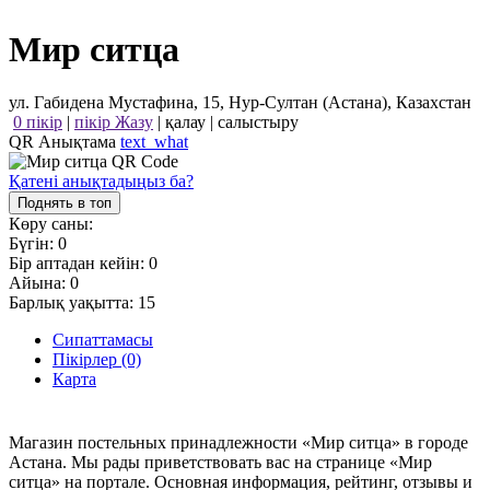
Мир ситца
ул. Габидена Мустафина, 15, Нур-Султан (Астана), Казахстан
0 пікір
|
пікір Жазу
|
қалау
|
салыстыру
QR Анықтама
text_what
Қатені анықтадыңыз ба?
Поднять в топ
Көру саны:
Бүгін:
0
Бір аптадан кейін:
0
Айына:
0
Барлық уақытта:
15
Сипаттамасы
Пікірлер (0)
Карта
Магазин постельных принадлежности «Мир ситца» в городе
Астана. Мы рады приветствовать вас на странице «Мир
ситца» на портале. Основная информация, рейтинг, отзывы и