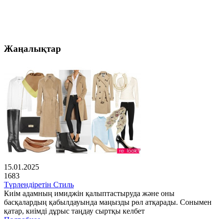
Жаңалықтар
15.01.2025
1683
Түрлендіретін Стиль
Киім адамның имиджін қалыптастыруда және оны
басқалардың қабылдауында маңызды рөл атқарады. Сонымен
қатар, киімді дұрыс таңдау сыртқы келбет