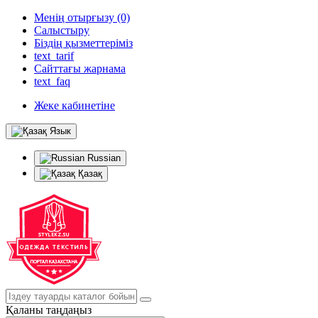
Менің отырғызу (0)
Салыстыру
Біздің қызметтеріміз
text_tarif
Сайттағы жарнама
text_faq
Жеке кабинетіне
Язык
Russian
Қазақ
Қаланы таңдаңыз