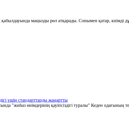
қабылдауында маңызды рөл атқарады. Сонымен қатар, киімді дұ
дігі үшін стандарттарды жаңартты
а "жиһаз өнімдерінің қауіпсіздігі туралы" Кеден одағының те