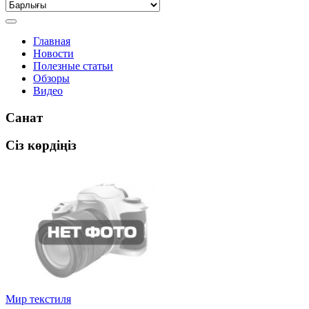
Главная
Новости
Полезные статьи
Обзоры
Видео
Санат
Сіз көрдіңіз
Мир текстиля