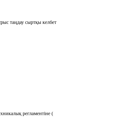
рыс таңдау сыртқы келбет
хникалық регламентіне (