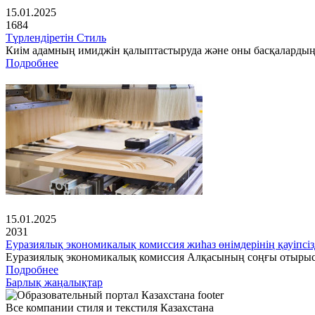
15.01.2025
1684
Түрлендіретін Стиль
Киім адамның имиджін қалыптастыруда және оны басқалардың 
Подробнее
15.01.2025
2031
Еуразиялық экономикалық комиссия жиһаз өнімдерінің қауіпсіз
Еуразиялық экономикалық комиссия Алқасының соңғы отырысынд
Подробнее
Барлық жаңалықтар
Все компании стиля и текстиля Казахстана