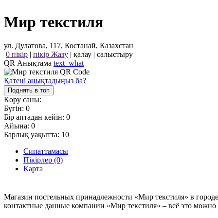
Мир текстиля
ул. Дулатова, 117, Костанай, Казахстан
0 пікір
|
пікір Жазу
|
қалау
|
салыстыру
QR Анықтама
text_what
Қатені анықтадыңыз ба?
Поднять в топ
Көру саны:
Бүгін:
0
Бір аптадан кейін:
0
Айына:
0
Барлық уақытта:
10
Сипаттамасы
Пікірлер (0)
Карта
Магазин постельных принадлежности «Мир текстиля» в городе 
контактные данные компании «Мир текстиля» – всё это можно н