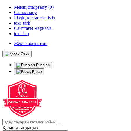
Менің отырғызу (0)
Салыстыру
Біздің қызметтеріміз
text_tarif
Сайттағы жарнама
text_faq
Жеке кабинетіне
Язык
Russian
Қазақ
Қаланы таңдаңыз