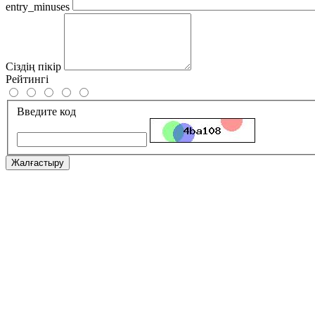
entry_minuses
Сіздің пікір
Рейтингі
Введите код
Жалғастыру