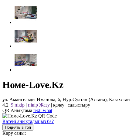
Номе-Love.Kz
ул. Амангельды Иманова, 6, Нур-Султан (Астана), Казахстан
4.2
9 пікір
|
пікір Жазу
|
қалау
|
салыстыру
QR Анықтама
text_what
Қатені анықтадыңыз ба?
Поднять в топ
Көру саны: