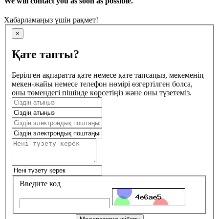
We will contact you as soon as possible.
Хабарламаңыз үшін рақмет!
×
Қате тапты?
Берілген ақпаратта қате немесе қате тапсаңыз, мекеменің
мекен-жайы немесе телефон нөмірі өзгертілген болса,
оны төмендегі пішінде көрсетіңіз және оны түзетеміз.
Введите код