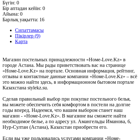
Бүгін:
0
Бір аптадан кейін:
0
Айына:
0
Барлық уақытта:
16
Сипаттамасы
Пікірлер (9)
Карта
Магазин постельных принадлежности «Номе-Love.Kz» в
городе Астана. Мы рады приветствовать вас на странице
«Номе-Love.Kz» на портале. Основная информация, рейтинг,
отзывы и контактные данные компании «Номе-Love.Kz» – всё
это можно найти здесь, в информационном бытовом портале
Казахстана stylekz.su.
Сделав правильный выбор при покупке постельного белья,
вы можете обеспечить себя комфортом в постели на долгие
годы вперед. Надеемся, что вашим выбором станет наш
магазин - «Номе-Love.Kz». В магазине вы сможете найти
необходимое белье, а по адресу ул. Амангельды Иманова, 6,
Нур-Султан (Астана), Казахстан приобрести его.
Если вы уже пользовались услугами компании «Номе-