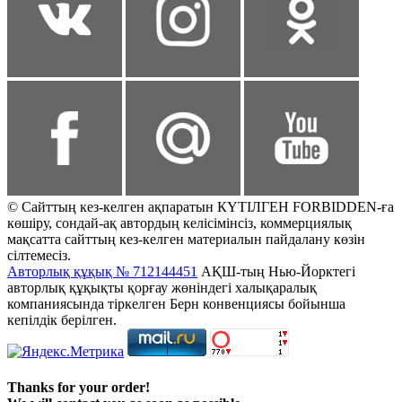
© Сайттың кез-келген ақпаратын КҮТІЛГЕН FORBIDDEN-ға
көшіру, сондай-ақ автордың келісімінсіз, коммерциялық
мақсатта сайттың кез-келген материалын пайдалану көзін
сілтемесіз.
Авторлық құқық № 712144451
АҚШ-тың Нью-Йорктегі
авторлық құқықты қорғау жөніндегі халықаралық
компаниясында тіркелген Берн конвенциясы бойынша
кепілдік берілген.
Thanks for your order!