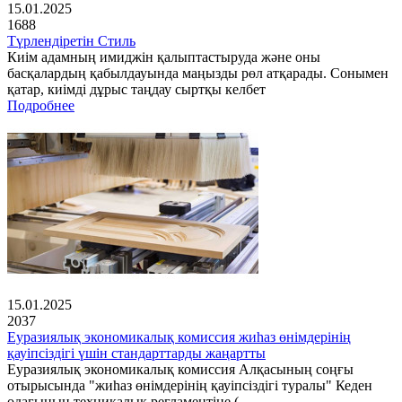
15.01.2025
1688
Түрлендіретін Стиль
Киім адамның имиджін қалыптастыруда және оны
басқалардың қабылдауында маңызды рөл атқарады. Сонымен
қатар, киімді дұрыс таңдау сыртқы келбет
Подробнее
15.01.2025
2037
Еуразиялық экономикалық комиссия жиһаз өнімдерінің
қауіпсіздігі үшін стандарттарды жаңартты
Еуразиялық экономикалық комиссия Алқасының соңғы
отырысында "жиһаз өнімдерінің қауіпсіздігі туралы" Кеден
одағының техникалық регламентіне (