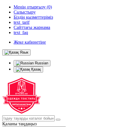
Менің отырғызу (0)
Салыстыру
Біздің қызметтеріміз
text_tarif
Сайттағы жарнама
text_faq
Жеке кабинетіне
Язык
Russian
Қазақ
Қаланы таңдаңыз