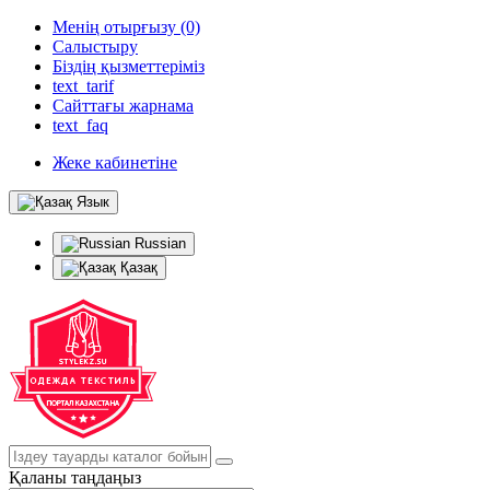
Менің отырғызу (0)
Салыстыру
Біздің қызметтеріміз
text_tarif
Сайттағы жарнама
text_faq
Жеке кабинетіне
Язык
Russian
Қазақ
Қаланы таңдаңыз