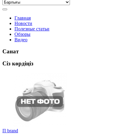
Главная
Новости
Полезные статьи
Обзоры
Видео
Санат
Сіз көрдіңіз
П brand