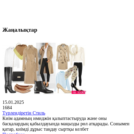
Жаңалықтар
15.01.2025
1684
Түрлендіретін Стиль
Киім адамның имиджін қалыптастыруда және оны
басқалардың қабылдауында маңызды рөл атқарады. Сонымен
қатар, киімді дұрыс таңдау сыртқы келбет