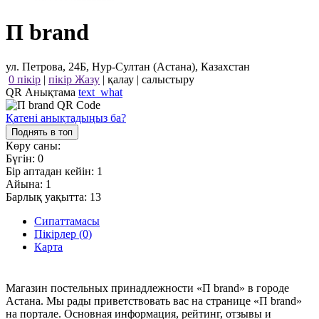
П brand
ул. Петрова, 24Б, Нур-Султан (Астана), Казахстан
0 пікір
|
пікір Жазу
|
қалау
|
салыстыру
QR Анықтама
text_what
Қатені анықтадыңыз ба?
Поднять в топ
Көру саны:
Бүгін:
0
Бір аптадан кейін:
1
Айына:
1
Барлық уақытта:
13
Сипаттамасы
Пікірлер (0)
Карта
Магазин постельных принадлежности «П brand» в городе
Астана. Мы рады приветствовать вас на странице «П brand»
на портале. Основная информация, рейтинг, отзывы и