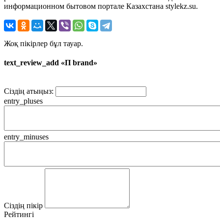
информационном бытовом портале Казахстана stylekz.su.
Жоқ пікірлер бұл тауар.
text_review_add «П brand»
Сіздің атыңыз:
entry_pluses
entry_minuses
Сіздің пікір
Рейтингі