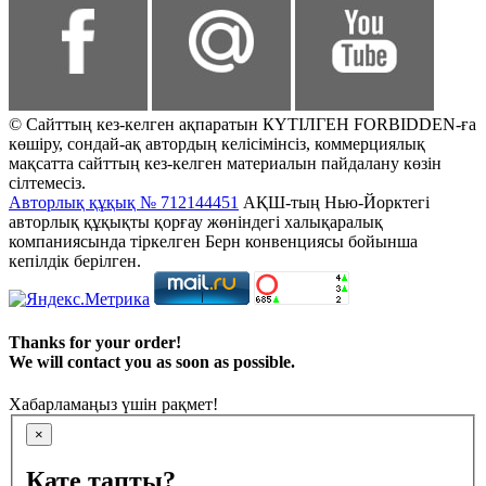
© Сайттың кез-келген ақпаратын КҮТІЛГЕН FORBIDDEN-ға
көшіру, сондай-ақ автордың келісімінсіз, коммерциялық
мақсатта сайттың кез-келген материалын пайдалану көзін
сілтемесіз.
Авторлық құқық № 712144451
АҚШ-тың Нью-Йорктегі
авторлық құқықты қорғау жөніндегі халықаралық
компаниясында тіркелген Берн конвенциясы бойынша
кепілдік берілген.
Thanks for your order!
We will contact you as soon as possible.
Хабарламаңыз үшін рақмет!
×
Қате тапты?