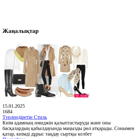
Жаңалықтар
15.01.2025
1684
Түрлендіретін Стиль
Киім адамның имиджін қалыптастыруда және оны
басқалардың қабылдауында маңызды рөл атқарады. Сонымен
қатар, киімді дұрыс таңдау сыртқы келбет