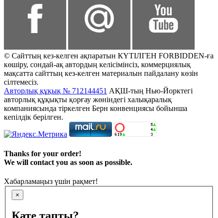
© Сайттың кез-келген ақпаратын КҮТІЛГЕН FORBIDDEN-ға
көшіру, сондай-ақ автордың келісімінсіз, коммерциялық
мақсатта сайттың кез-келген материалын пайдалану көзін
сілтемесіз.
Авторлық құқық № 712144451
АҚШ-тың Нью-Йорктегі
авторлық құқықты қорғау жөніндегі халықаралық
компаниясында тіркелген Берн конвенциясы бойынша
кепілдік берілген.
Thanks for your order!
We will contact you as soon as possible.
Хабарламаңыз үшін рақмет!
×
Қате тапты?