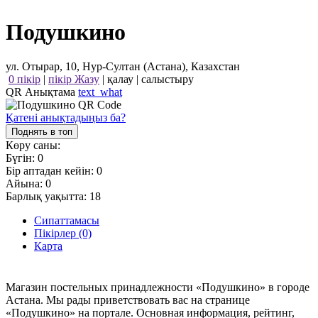
Подушкино
ул. Отырар, 10, Нур-Султан (Астана), Казахстан
0 пікір
|
пікір Жазу
|
қалау
|
салыстыру
QR Анықтама
text_what
Қатені анықтадыңыз ба?
Поднять в топ
Көру саны:
Бүгін:
0
Бір аптадан кейін:
0
Айына:
0
Барлық уақытта:
18
Сипаттамасы
Пікірлер (0)
Карта
Магазин постельных принадлежности «Подушкино» в городе
Астана. Мы рады приветствовать вас на странице
«Подушкино» на портале. Основная информация, рейтинг,