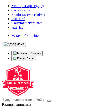
Менің отырғызу (0)
Салыстыру
Біздің қызметтеріміз
text_tarif
Сайттағы жарнама
text_faq
Жеке кабинетіне
Язык
Russian
Қазақ
Қаланы таңдаңыз