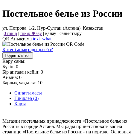
Постельное белье из России
ул. Петрова, 1/2, Нур-Султан (Астана), Казахстан
0 пікір
|
пікір Жазу
|
қалау
|
салыстыру
QR Анықтама
text_what
Қатені анықтадыңыз ба?
Поднять в топ
Көру саны:
Бүгін:
0
Бір аптадан кейін:
0
Айына:
0
Барлық уақытта:
10
Сипаттамасы
Пікірлер (0)
Карта
Магазин постельных принадлежности «Постельное белье из
России» в городе Астана. Мы рады приветствовать вас на
странице «Постельное белье из России» на портале. Основная