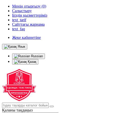
Менің отырғызу (0)
Салыстыру
Біздің қызметтеріміз
text_tarif
Сайттағы жарнама
text_faq
Жеке кабинетіне
Язык
Russian
Қазақ
Қаланы таңдаңыз