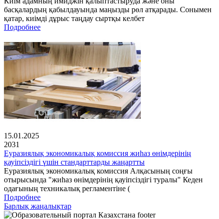
Киім адамның имиджін қалыптастыруда және оны
басқалардың қабылдауында маңызды рөл атқарады. Сонымен
қатар, киімді дұрыс таңдау сыртқы келбет
Подробнее
15.01.2025
2031
Еуразиялық экономикалық комиссия жиһаз өнімдерінің
қауіпсіздігі үшін стандарттарды жаңартты
Еуразиялық экономикалық комиссия Алқасының соңғы
отырысында "жиһаз өнімдерінің қауіпсіздігі туралы" Кеден
одағының техникалық регламентіне (
Подробнее
Барлық жаңалықтар