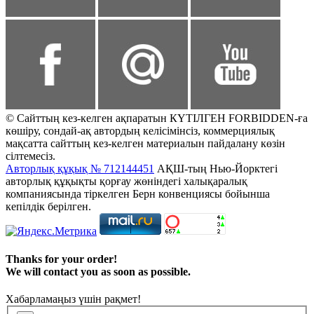
© Сайттың кез-келген ақпаратын КҮТІЛГЕН FORBIDDEN-ға
көшіру, сондай-ақ автордың келісімінсіз, коммерциялық
мақсатта сайттың кез-келген материалын пайдалану көзін
сілтемесіз.
Авторлық құқық № 712144451
АҚШ-тың Нью-Йорктегі
авторлық құқықты қорғау жөніндегі халықаралық
компаниясында тіркелген Берн конвенциясы бойынша
кепілдік берілген.
Thanks for your order!
We will contact you as soon as possible.
Хабарламаңыз үшін рақмет!