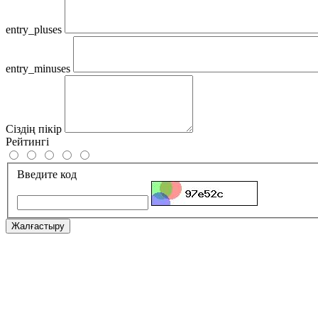
entry_pluses
entry_minuses
Сіздің пікір
Рейтингі
Введите код
Жалғастыру