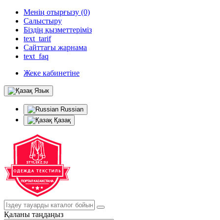
Менің отырғызу (0)
Салыстыру
Біздің қызметтеріміз
text_tarif
Сайттағы жарнама
text_faq
Жеке кабинетіне
Язык
Russian
Қазақ
Қаланы таңдаңыз