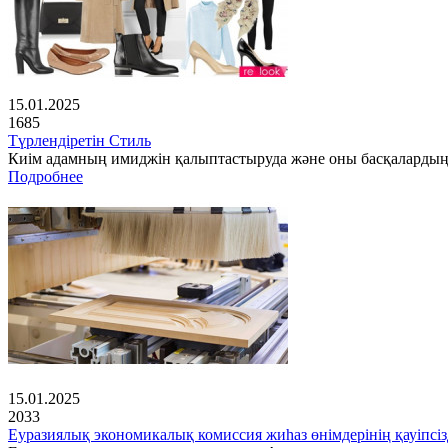
15.01.2025
1685
Түрлендіретін Стиль
Киім адамның имиджін қалыптастыруда және оны басқалардың 
Подробнее
15.01.2025
2033
Еуразиялық экономикалық комиссия жиһаз өнімдерінің қауіпсіз