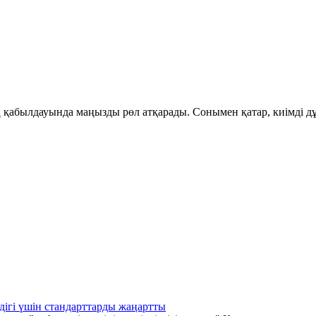
қабылдауында маңызды рөл атқарады. Сонымен қатар, киімді дұ
дігі үшін стандарттарды жаңартты