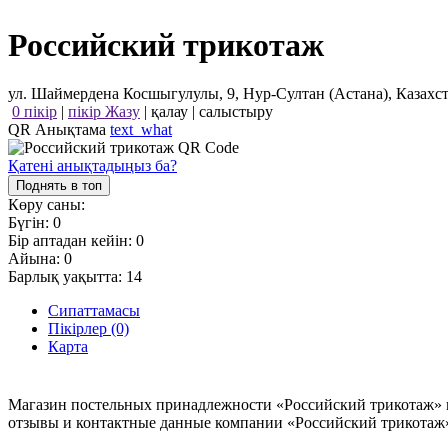
Российский трикотаж
ул. Шаймердена Косшыгулулы, 9, Нур-Султан (Астана), Казахс
0 пікір
|
пікір Жазу
|
қалау
|
салыстыру
QR Анықтама
text_what
Қатені анықтадыңыз ба?
Поднять в топ
Көру саны:
Бүгін:
0
Бір аптадан кейін:
0
Айына:
0
Барлық уақытта:
14
Сипаттамасы
Пікірлер (0)
Карта
Магазин постельных принадлежности «Российский трикотаж» в 
отзывы и контактные данные компании «Российский трикотаж» –