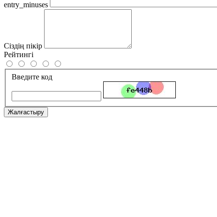
entry_minuses
Сіздің пікір
Рейтингі
Введите код
Жалғастыру