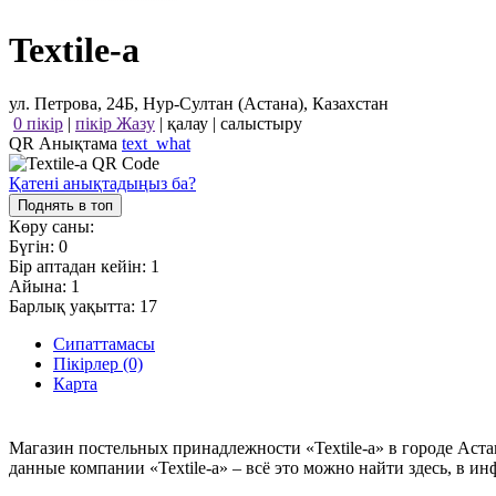
Textile-a
ул. Петрова, 24Б, Нур-Султан (Астана), Казахстан
0 пікір
|
пікір Жазу
|
қалау
|
салыстыру
QR Анықтама
text_what
Қатені анықтадыңыз ба?
Поднять в топ
Көру саны:
Бүгін:
0
Бір аптадан кейін:
1
Айына:
1
Барлық уақытта:
17
Сипаттамасы
Пікірлер (0)
Карта
Магазин постельных принадлежности «Textile-a» в городе Аста
данные компании «Textile-a» – всё это можно найти здесь, в и