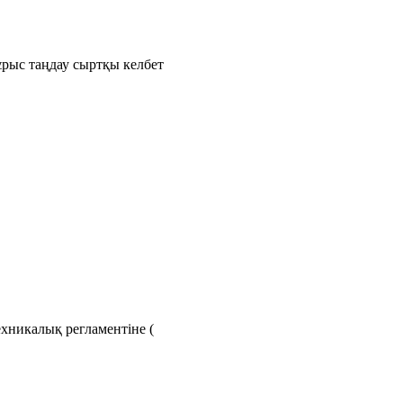
рыс таңдау сыртқы келбет
хникалық регламентіне (