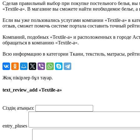
Сделав правильный выбор при покупке постельного белья, вы м
«Textile-a». В магазине вы сможете найти необходимое белье, а 
Если вы уже пользовались услугами компании «Textile-a» в кат
отзыв, сможет помочь системе портала составить точный рейтин
Компаний, подобных «Textile-a» и расположенных в городе Аст
обращаться в компанию «Textile-a».
Всю информацию в категории Ткани, текстиль, матрасы, рейтин
Жоқ пікірлер бұл тауар.
text_review_add «Textile-a»
Сіздің атыңыз:
entry_pluses