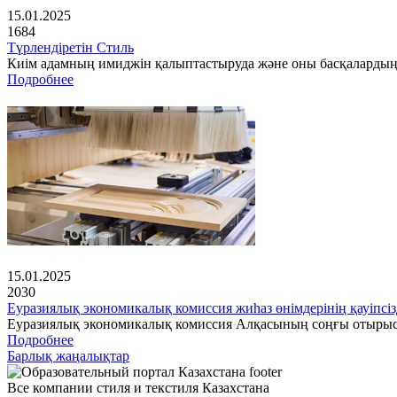
15.01.2025
1684
Түрлендіретін Стиль
Киім адамның имиджін қалыптастыруда және оны басқалардың 
Подробнее
15.01.2025
2030
Еуразиялық экономикалық комиссия жиһаз өнімдерінің қауіпсіз
Еуразиялық экономикалық комиссия Алқасының соңғы отырысынд
Подробнее
Барлық жаңалықтар
Все компании стиля и текстиля Казахстана