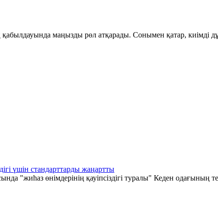
қабылдауында маңызды рөл атқарады. Сонымен қатар, киімді дұ
дігі үшін стандарттарды жаңартты
а "жиһаз өнімдерінің қауіпсіздігі туралы" Кеден одағының те