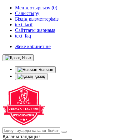
Менің отырғызу (0)
Салыстыру
Біздің қызметтеріміз
text_tarif
Сайттағы жарнама
text_faq
Жеке кабинетіне
Язык
Russian
Қазақ
Қаланы таңдаңыз