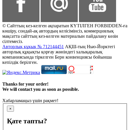
© Сайттың кез-келген ақпаратын КҮТІЛГЕН FORBIDDEN-ға
көшіру, сондай-ақ автордың келісімінсіз, коммерциялық
мақсатта сайттың кез-келген материалын пайдалану көзін
сілтемесіз.
Авторлық құқық № 712144451
АҚШ-тың Нью-Йорктегі
авторлық құқықты қорғау жөніндегі халықаралық
компаниясында тіркелген Берн конвенциясы бойынша
кепілдік берілген.
Thanks for your order!
We will contact you as soon as possible.
Хабарламаңыз үшін рақмет!
×
Қате тапты?