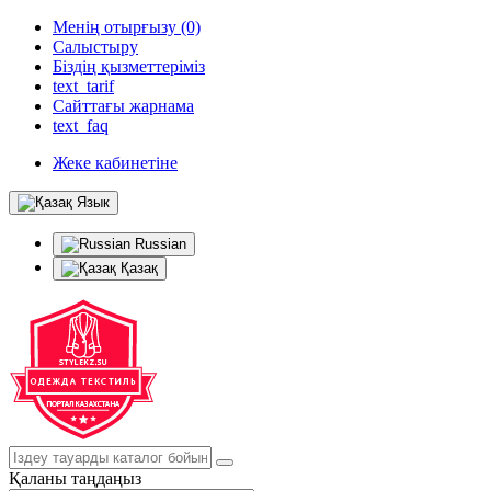
Менің отырғызу (0)
Салыстыру
Біздің қызметтеріміз
text_tarif
Сайттағы жарнама
text_faq
Жеке кабинетіне
Язык
Russian
Қазақ
Қаланы таңдаңыз