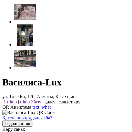
Василиса-Lux
ул. Толе Би, 170, Алматы, Казахстан
1 пікір
|
пікір Жазу
|
қалау
|
салыстыру
QR Анықтама
text_what
Қатені анықтадыңыз ба?
Поднять в топ
Көру саны: