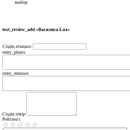
выбор.
text_review_add «Василиса-Lux»
Сіздің атыңыз:
entry_pluses
entry_minuses
Сіздің пікір
Рейтингі