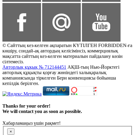
© Сайттың кез-келген ақпаратын КҮТІЛГЕН FORBIDDEN-ға
көшіру, сондай-ақ автордың келісімінсіз, коммерциялық
мақсатта сайттың кез-келген материалын пайдалану көзін
сілтемесіз.
Авторлық құқық № 712144451
АҚШ-тың Нью-Йорктегі
авторлық құқықты қорғау жөніндегі халықаралық
компаниясында тіркелген Берн конвенциясы бойынша
кепілдік берілген.
Thanks for your order!
We will contact you as soon as possible.
Хабарламаңыз үшін рақмет!
×