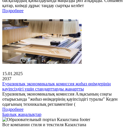
басқалардың қабылдауында маңызды рөл атқарады. Сонымен
қатар, киімді дұрыс таңдау сыртқы келбет
Подробнее
15.01.2025
2037
Еуразиялық экономикалық комиссия жиһаз өнімдерінің
қауіпсіздігі үшін стандарттарды жаңартты
Еуразиялық экономикалық комиссия Алқасының соңғы
отырысында "жиһаз өнімдерінің қауіпсіздігі туралы" Кеден
одағының техникалық регламентіне (
Подробнее
Барлық жаңалықтар
Все компании стиля и текстиля Казахстана