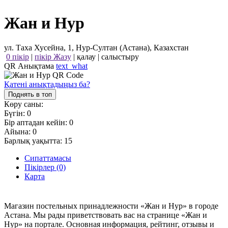
Жан и Нур
ул. Таха Хусейна, 1, Нур-Султан (Астана), Казахстан
0 пікір
|
пікір Жазу
|
қалау
|
салыстыру
QR Анықтама
text_what
Қатені анықтадыңыз ба?
Поднять в топ
Көру саны:
Бүгін:
0
Бір аптадан кейін:
0
Айына:
0
Барлық уақытта:
15
Сипаттамасы
Пікірлер (0)
Карта
Магазин постельных принадлежности «Жан и Нур» в городе
Астана. Мы рады приветствовать вас на странице «Жан и
Нур» на портале. Основная информация, рейтинг, отзывы и