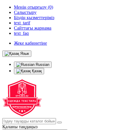
Менің отырғызу (0)
Салыстыру
Біздің қызметтеріміз
text_tarif
Сайттағы жарнама
text_faq
Жеке кабинетіне
Язык
Russian
Қазақ
Қаланы таңдаңыз