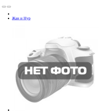
Жан и Нур