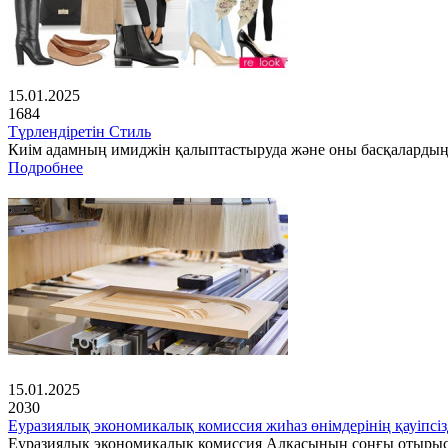
15.01.2025
1684
Түрлендіретін Стиль
Киім адамның имиджін қалыптастыруда және оны басқалардың 
Подробнее
15.01.2025
2030
Еуразиялық экономикалық комиссия жиһаз өнімдерінің қауіпсіз
Еуразиялық экономикалық комиссия Алқасының соңғы отырысынд