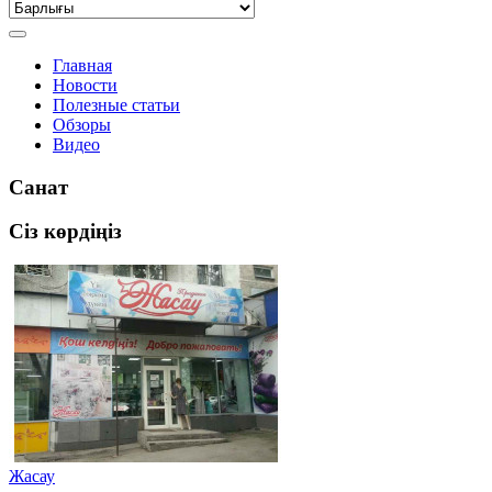
Главная
Новости
Полезные статьи
Обзоры
Видео
Санат
Сіз көрдіңіз
Жасау