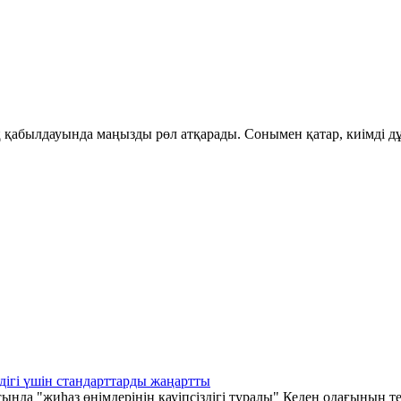
қабылдауында маңызды рөл атқарады. Сонымен қатар, киімді дұ
дігі үшін стандарттарды жаңартты
а "жиһаз өнімдерінің қауіпсіздігі туралы" Кеден одағының те