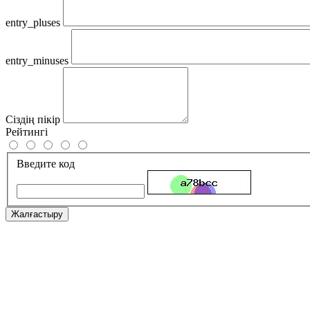
entry_pluses
entry_minuses
Сіздің пікір
Рейтингі
Введите код
Жалғастыру