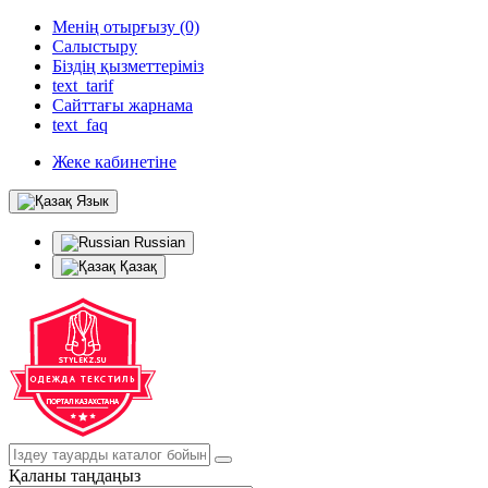
Менің отырғызу (0)
Салыстыру
Біздің қызметтеріміз
text_tarif
Сайттағы жарнама
text_faq
Жеке кабинетіне
Язык
Russian
Қазақ
Қаланы таңдаңыз