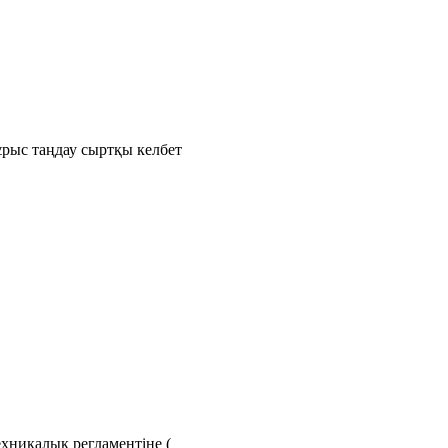
рыс таңдау сыртқы келбет
хникалық регламентіне (