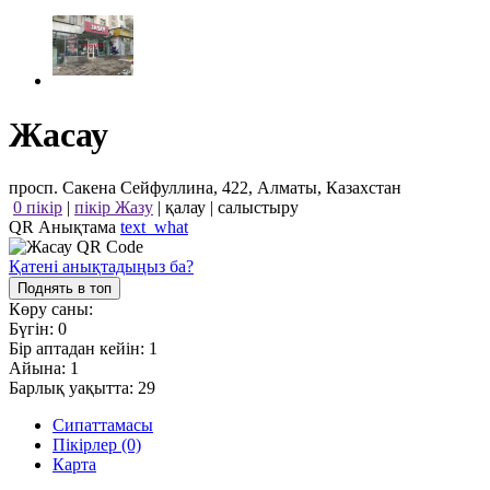
Жасау
просп. Сакена Сейфуллина, 422, Алматы, Казахстан
0 пікір
|
пікір Жазу
|
қалау
|
салыстыру
QR Анықтама
text_what
Қатені анықтадыңыз ба?
Поднять в топ
Көру саны:
Бүгін:
0
Бір аптадан кейін:
1
Айына:
1
Барлық уақытта:
29
Сипаттамасы
Пікірлер (0)
Карта