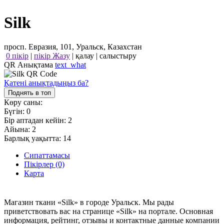
Silk
просп. Евразия, 101, Уральск, Казахстан
0 пікір
|
пікір Жазу
|
қалау
|
салыстыру
QR Анықтама
text_what
Қатені анықтадыңыз ба?
Поднять в топ
Көру саны:
Бүгін:
0
Бір аптадан кейін:
2
Айына:
2
Барлық уақытта:
14
Сипаттамасы
Пікірлер (0)
Карта
Магазин ткани «Silk» в городе Уральск. Мы рады
приветствовать вас на странице «Silk» на портале. Основная
информация, рейтинг, отзывы и контактные данные компании