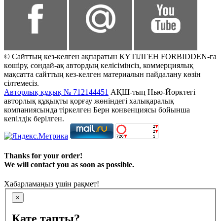
© Сайттың кез-келген ақпаратын КҮТІЛГЕН FORBIDDEN-ға
көшіру, сондай-ақ автордың келісімінсіз, коммерциялық
мақсатта сайттың кез-келген материалын пайдалану көзін
сілтемесіз.
Авторлық құқық № 712144451
АҚШ-тың Нью-Йорктегі
авторлық құқықты қорғау жөніндегі халықаралық
компаниясында тіркелген Берн конвенциясы бойынша
кепілдік берілген.
Thanks for your order!
We will contact you as soon as possible.
Хабарламаңыз үшін рақмет!
×
Қате тапты?