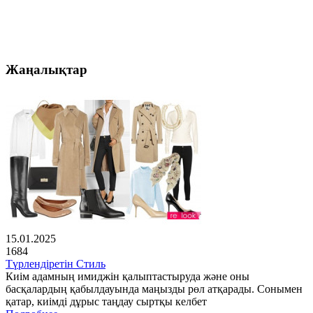
Жаңалықтар
15.01.2025
1684
Түрлендіретін Стиль
Киім адамның имиджін қалыптастыруда және оны
басқалардың қабылдауында маңызды рөл атқарады. Сонымен
қатар, киімді дұрыс таңдау сыртқы келбет