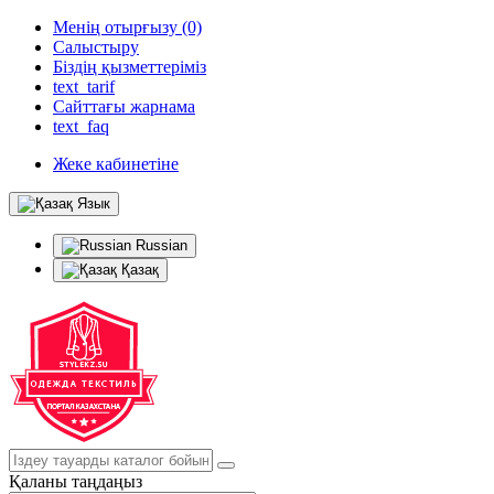
Менің отырғызу (0)
Салыстыру
Біздің қызметтеріміз
text_tarif
Сайттағы жарнама
text_faq
Жеке кабинетіне
Язык
Russian
Қазақ
Қаланы таңдаңыз