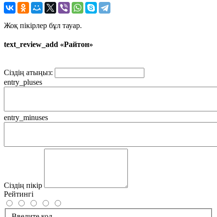
Жоқ пікірлер бұл тауар.
text_review_add «Райтон»
Сіздің атыңыз:
entry_pluses
entry_minuses
Сіздің пікір
Рейтингі
Введите код