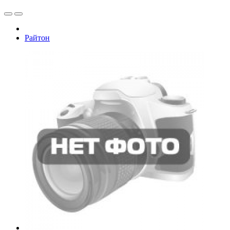
Райтон