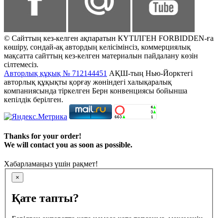
© Сайттың кез-келген ақпаратын КҮТІЛГЕН FORBIDDEN-ға
көшіру, сондай-ақ автордың келісімінсіз, коммерциялық
мақсатта сайттың кез-келген материалын пайдалану көзін
сілтемесіз.
Авторлық құқық № 712144451
АҚШ-тың Нью-Йорктегі
авторлық құқықты қорғау жөніндегі халықаралық
компаниясында тіркелген Берн конвенциясы бойынша
кепілдік берілген.
Thanks for your order!
We will contact you as soon as possible.
Хабарламаңыз үшін рақмет!
×
Қате тапты?