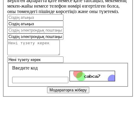
Берілген ақпаратта қате немесе қате тапсаңыз, мекеменің
мекен-жайы немесе телефон нөмірі өзгертілген болса,
оны төмендегі пішінде көрсетіңіз және оны түзетеміз.
Введите код
Модераторға жіберу