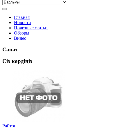
Главная
Новости
Полезные статьи
Обзоры
Видео
Санат
Сіз көрдіңіз
Райтон