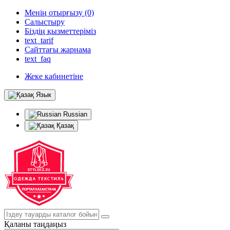
Менің отырғызу (0)
Салыстыру
Біздің қызметтеріміз
text_tarif
Сайттағы жарнама
text_faq
Жеке кабинетіне
Язык
Russian
Қазақ
Қаланы таңдаңыз