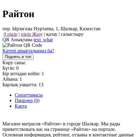
Райтон
пер. Ырзагазы Нуртаева, 1, Шалкар, Казахстан
0 пікір
|
пікір Жазу
|
қалау
|
салыстыру
QR Анықтама
text_what
Қатені анықтадыңыз ба?
Поднять в топ
Көру саны:
Бүгін:
0
Бір аптадан кейін:
1
Айына:
1
Барлық уақытта:
13
Сипаттамасы
Пікірлер (0)
Карта
Магазин матрасов «Райтон» в городе Шалкар. Мы рады
приветствовать вас на странице «Райтон» на портале.
Основная информация, рейтинг, отзывы и контактные данные