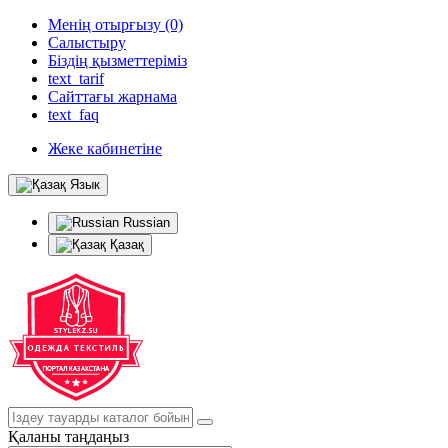
Менің отырғызу (0)
Салыстыру
Біздің қызметтеріміз
text_tarif
Сайттағы жарнама
text_faq
Жеке кабинетіне
Язык
Russian
Қазақ
Қаланы таңдаңыз