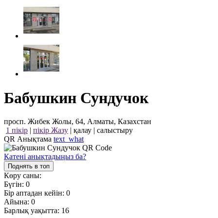
Бабушкин Сундучок
просп. Жибек Жолы, 64, Алматы, Казахстан
1 пікір
|
пікір Жазу
|
қалау
|
салыстыру
QR Анықтама
text_what
Қатені анықтадыңыз ба?
Поднять в топ
Көру саны:
Бүгін:
0
Бір аптадан кейін:
0
Айына:
0
Барлық уақытта:
16