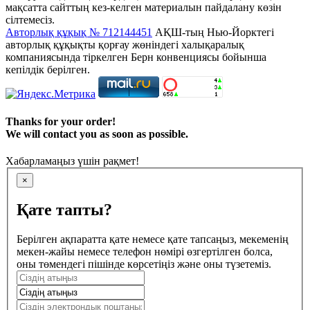
мақсатта сайттың кез-келген материалын пайдалану көзін
сілтемесіз.
Авторлық құқық № 712144451
АҚШ-тың Нью-Йорктегі
авторлық құқықты қорғау жөніндегі халықаралық
компаниясында тіркелген Берн конвенциясы бойынша
кепілдік берілген.
Thanks for your order!
We will contact you as soon as possible.
Хабарламаңыз үшін рақмет!
×
Қате тапты?
Берілген ақпаратта қате немесе қате тапсаңыз, мекеменің
мекен-жайы немесе телефон нөмірі өзгертілген болса,
оны төмендегі пішінде көрсетіңіз және оны түзетеміз.