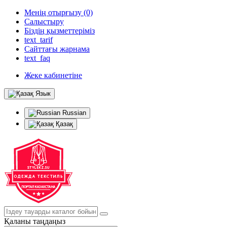
Менің отырғызу (0)
Салыстыру
Біздің қызметтеріміз
text_tarif
Сайттағы жарнама
text_faq
Жеке кабинетіне
Язык
Russian
Қазақ
Қаланы таңдаңыз