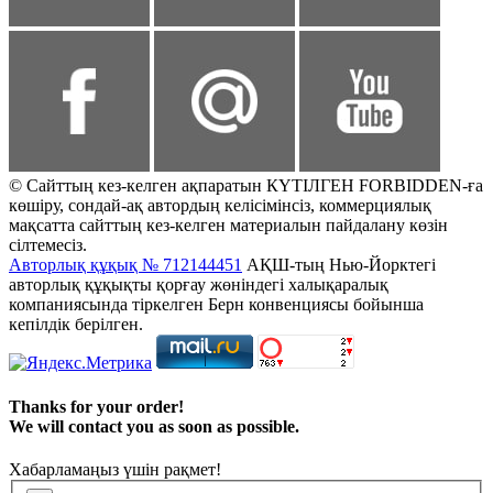
© Сайттың кез-келген ақпаратын КҮТІЛГЕН FORBIDDEN-ға
көшіру, сондай-ақ автордың келісімінсіз, коммерциялық
мақсатта сайттың кез-келген материалын пайдалану көзін
сілтемесіз.
Авторлық құқық № 712144451
АҚШ-тың Нью-Йорктегі
авторлық құқықты қорғау жөніндегі халықаралық
компаниясында тіркелген Берн конвенциясы бойынша
кепілдік берілген.
Thanks for your order!
We will contact you as soon as possible.
Хабарламаңыз үшін рақмет!