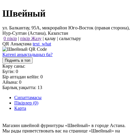
Швейный
ул. Балкантау, 95А, микрорайон Юго-Восток (правая сторона),
Нур-Султан (Астана), Казахстан
0 пікір
|
пікір Жазу
|
қалау
|
салыстыру
QR Анықтама
text_what
Қатені анықтадыңыз ба?
Поднять в топ
Көру саны:
Бүгін:
0
Бір аптадан кейін:
0
Айына:
0
Барлық уақытта:
13
Сипаттамасы
Пікірлер (0)
Карта
Магазин швейной фурнитуры «Швейный» в городе Астана.
Мы рады приветствовать вас на странице «Швейный» на