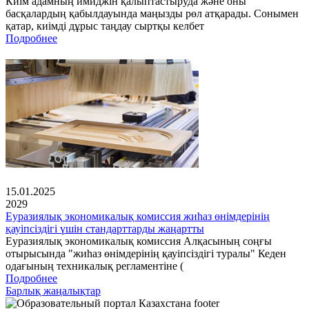
Киім адамның имиджін қалыптастыруда және оны
басқалардың қабылдауында маңызды рөл атқарады. Сонымен
қатар, киімді дұрыс таңдау сыртқы келбет
Подробнее
15.01.2025
2029
Еуразиялық экономикалық комиссия жиһаз өнімдерінің
қауіпсіздігі үшін стандарттарды жаңартты
Еуразиялық экономикалық комиссия Алқасының соңғы
отырысында "жиһаз өнімдерінің қауіпсіздігі туралы" Кеден
одағының техникалық регламентіне (
Подробнее
Барлық жаңалықтар