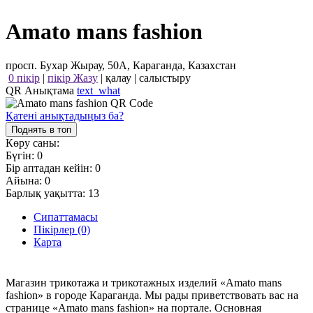
Amato mans fashion
просп. Бухар Жырау, 50А, Караганда, Казахстан
0 пікір
|
пікір Жазу
|
қалау
|
салыстыру
QR Анықтама
text_what
Қатені анықтадыңыз ба?
Поднять в топ
Көру саны:
Бүгін:
0
Бір аптадан кейін:
0
Айына:
0
Барлық уақытта:
13
Сипаттамасы
Пікірлер (0)
Карта
Магазин трикотажа и трикотажных изделий «Amato mans
fashion» в городе Караганда. Мы рады приветствовать вас на
странице «Amato mans fashion» на портале. Основная