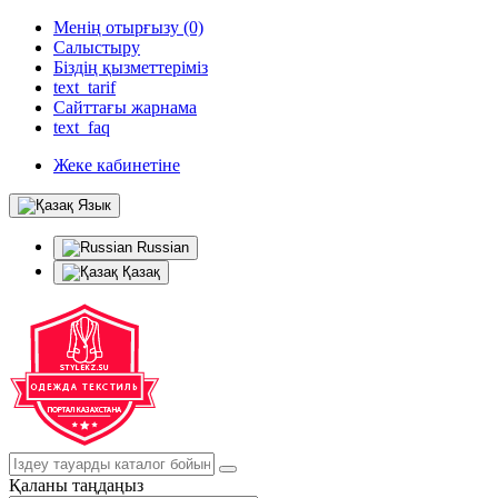
Менің отырғызу (0)
Салыстыру
Біздің қызметтеріміз
text_tarif
Сайттағы жарнама
text_faq
Жеке кабинетіне
Язык
Russian
Қазақ
Қаланы таңдаңыз