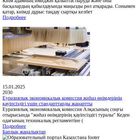
Киім адамның имиджін қалыптастыруда және оны
басқалардың қабылдауында маңызды рөл атқарады. Сонымен
қатар, киімді дұрыс таңдау сыртқы келбет
Подробнее
15.01.2025
2030
Еуразиялық экономикалық комиссия жиһаз өнімдерінің
қауіпсіздігі үшін стандарттарды жаңартты
Еуразиялық экономикалық комиссия Алқасының соңғы
отырысында "жиһаз өнімдерінің қауіпсіздігі туралы" Кеден
одағының техникалық регламентіне (
Подробнее
Барлық жаңалықтар