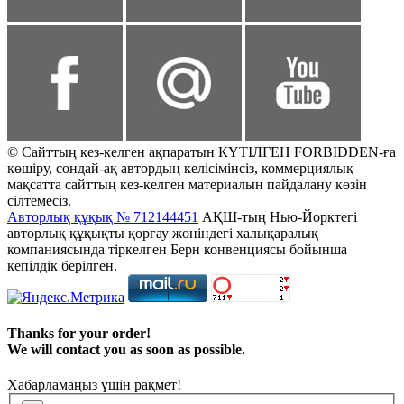
© Сайттың кез-келген ақпаратын КҮТІЛГЕН FORBIDDEN-ға
көшіру, сондай-ақ автордың келісімінсіз, коммерциялық
мақсатта сайттың кез-келген материалын пайдалану көзін
сілтемесіз.
Авторлық құқық № 712144451
АҚШ-тың Нью-Йорктегі
авторлық құқықты қорғау жөніндегі халықаралық
компаниясында тіркелген Берн конвенциясы бойынша
кепілдік берілген.
Thanks for your order!
We will contact you as soon as possible.
Хабарламаңыз үшін рақмет!