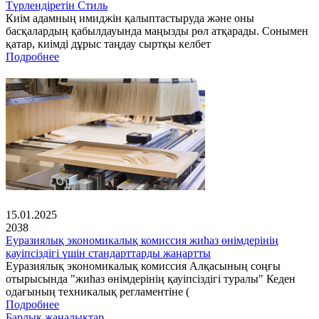
Түрлендіретін Стиль
Киім адамның имиджін қалыптастыруда және оны
басқалардың қабылдауында маңызды рөл атқарады. Сонымен
қатар, киімді дұрыс таңдау сыртқы келбет
Подробнее
15.01.2025
2038
Еуразиялық экономикалық комиссия жиһаз өнімдерінің
қауіпсіздігі үшін стандарттарды жаңартты
Еуразиялық экономикалық комиссия Алқасының соңғы
отырысында "жиһаз өнімдерінің қауіпсіздігі туралы" Кеден
одағының техникалық регламентіне (
Подробнее
Барлық жаңалықтар