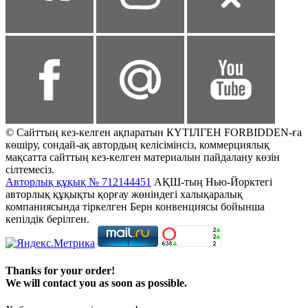
© Сайттың кез-келген ақпаратын КҮТІЛГЕН FORBIDDEN-ға
көшіру, сондай-ақ автордың келісімінсіз, коммерциялық
мақсатта сайттың кез-келген материалын пайдалану көзін
сілтемесіз.
Авторлық құқық № 712144451
АҚШ-тың Нью-Йорктегі
авторлық құқықты қорғау жөніндегі халықаралық
компаниясында тіркелген Берн конвенциясы бойынша
кепілдік берілген.
Thanks for your order!
We will contact you as soon as possible.