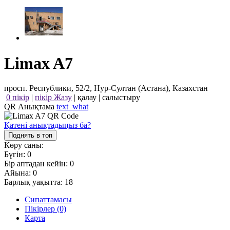
Limax A7
просп. Республики, 52/2, Нур-Султан (Астана), Казахстан
0 пікір
|
пікір Жазу
|
қалау
|
салыстыру
QR Анықтама
text_what
Қатені анықтадыңыз ба?
Поднять в топ
Көру саны:
Бүгін:
0
Бір аптадан кейін:
0
Айына:
0
Барлық уақытта:
18
Сипаттамасы
Пікірлер (0)
Карта