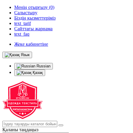
Менің отырғызу (0)
Салыстыру
Біздің қызметтеріміз
text_tarif
Сайттағы жарнама
text_faq
Жеке кабинетіне
Язык
Russian
Қазақ
Қаланы таңдаңыз