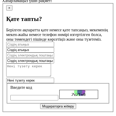
Хабарламаңыз үшін рақмет!
×
Қате тапты?
Берілген ақпаратта қате немесе қате тапсаңыз, мекеменің
мекен-жайы немесе телефон нөмірі өзгертілген болса,
оны төмендегі пішінде көрсетіңіз және оны түзетеміз.
Введите код
Модераторға жіберу