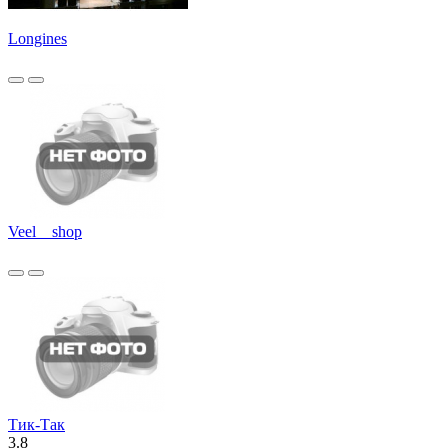
Longines
Veel__shop
Тик-Так
3.8