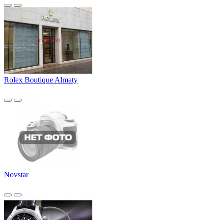
Rolex Boutique Almaty
Novstar