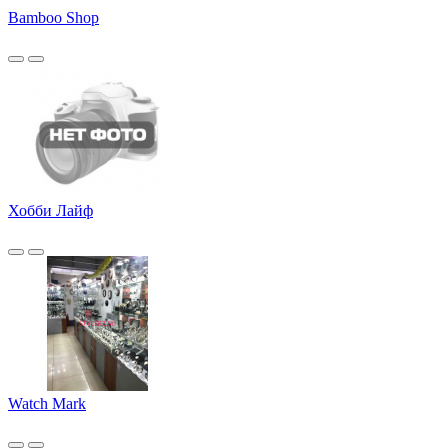
Bamboo Shop
Хобби Лайф
Watch Mark