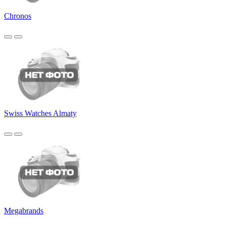
Chronos
Swiss Watches Almaty
Megabrands