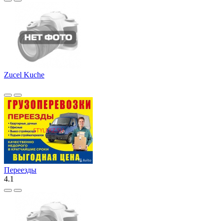
Zucel Kuche
Переезды
4.1