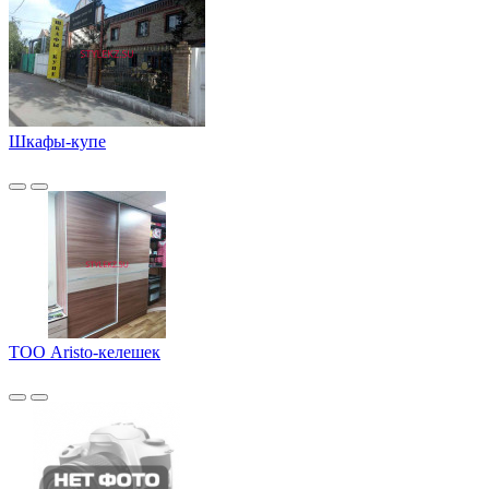
Шкафы-купе
ТОО Aristo-келешек