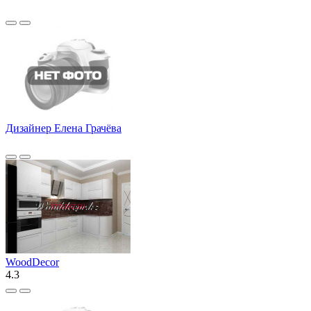
Дизайнер Елена Грачёва
WoodDecor
4.3