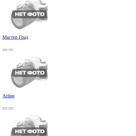
Мастер Град
Arline