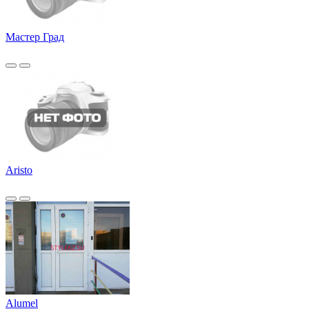
Мастер Град
Aristo
Alumel