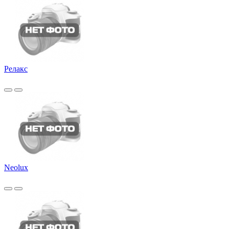
Релакс
Neolux