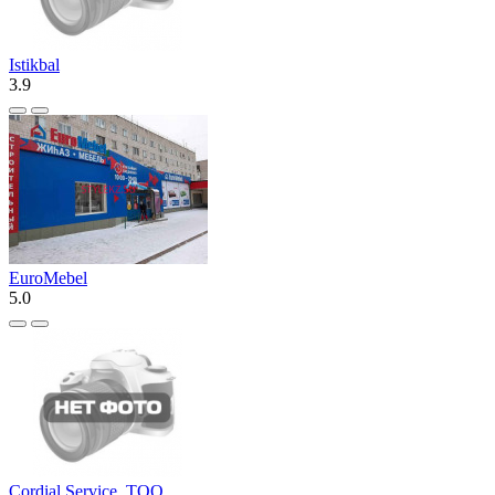
Istikbal
3.9
EuroMebel
5.0
Cordial Service, ТОО