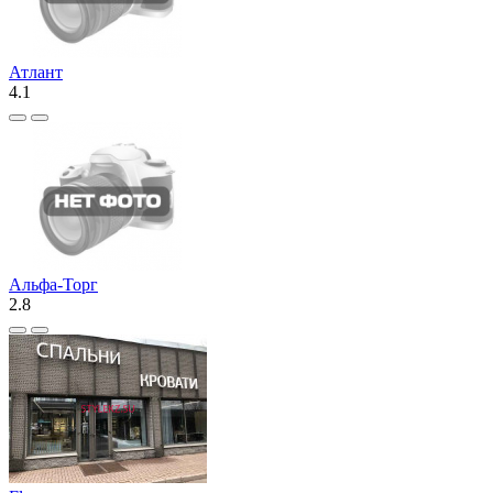
Атлант
4.1
Альфа-Торг
2.8