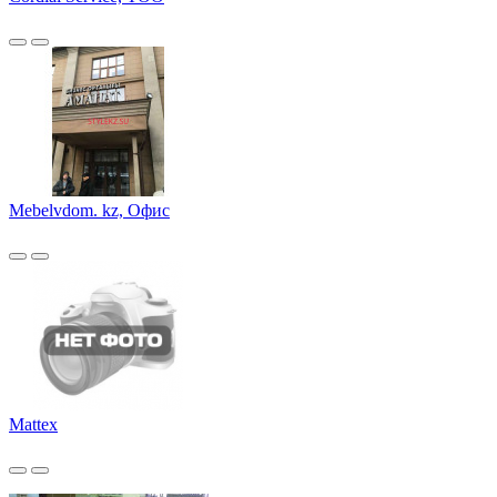
Mebelvdom. kz, Офис
Mattex