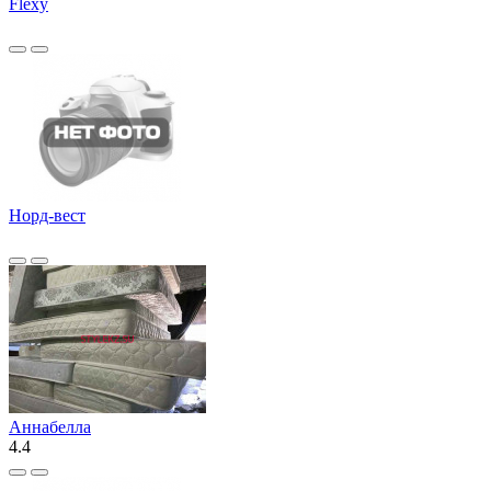
Flexy
Норд-вест
Аннабелла
4.4