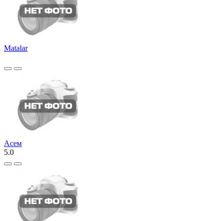
Matalar
Асем
5.0