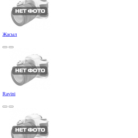
Жасыл
Ravini