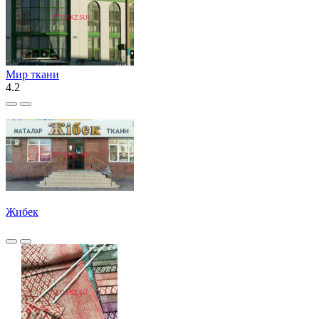
Мир ткани
4.2
Жибек