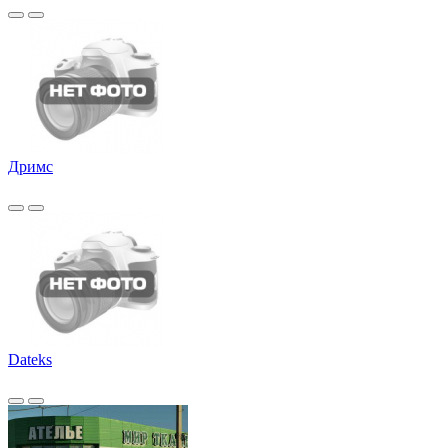
Дримс
Dateks