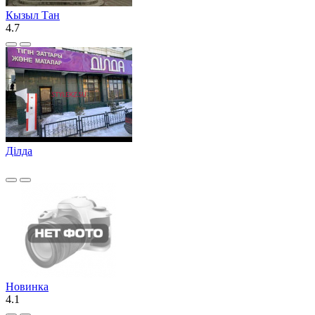
Кызыл Тан
4.7
Ділда
Новинка
4.1