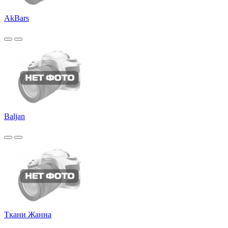
AkBars
Baljan
Ткани Жанна