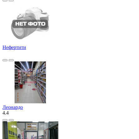
Нефертити
Леонардо
4.4